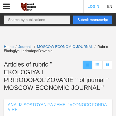
LOGIN
EN
Submit manuscript
Home
Journals
MOSCOW ECONOMIC JOURNAL
Rubric
/
/
/
Ekologiya i prirodopol'zovanie
Articles of rubric "
EKOLOGIYA I
PRIRODOPOL'ZOVANIE " of journal "
MOSCOW ECONOMIC JOURNAL "
ANALIZ SOSTOYANIYA ZEMEL' VODNOGO FONDA
V RF