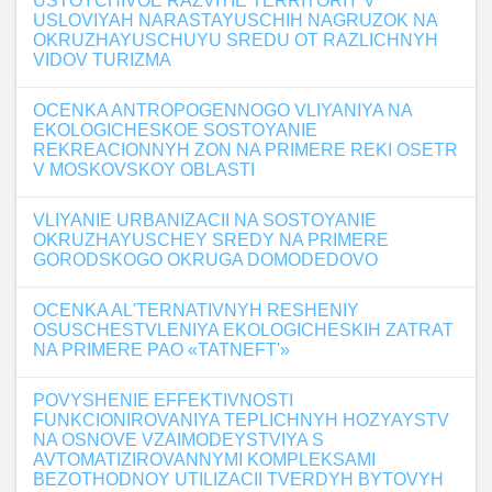
USTOYCHIVOE RAZVITIE TERRITORIY V
USLOVIYAH NARASTAYUSCHIH NAGRUZOK NA
OKRUZHAYUSCHUYU SREDU OT RAZLICHNYH
VIDOV TURIZMA
OCENKA ANTROPOGENNOGO VLIYANIYA NA
EKOLOGICHESKOE SOSTOYANIE
REKREACIONNYH ZON NA PRIMERE REKI OSETR
V MOSKOVSKOY OBLASTI
VLIYANIE URBANIZACII NA SOSTOYANIE
OKRUZHAYUSCHEY SREDY NA PRIMERE
GORODSKOGO OKRUGA DOMODEDOVO
OCENKA AL'TERNATIVNYH RESHENIY
OSUSCHESTVLENIYA EKOLOGICHESKIH ZATRAT
NA PRIMERE PAO «TATNEFT'»
POVYSHENIE EFFEKTIVNOSTI
FUNKCIONIROVANIYA TEPLICHNYH HOZYAYSTV
NA OSNOVE VZAIMODEYSTVIYA S
AVTOMATIZIROVANNYMI KOMPLEKSAMI
BEZOTHODNOY UTILIZACII TVERDYH BYTOVYH