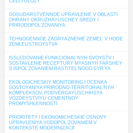
CELLYULOZY
GOSUDARSTVENNOE UPRAVLENIE V OBLASTI
OHRANY OKRUZHAYUSCHEY SREDY I
PRIRODOPOL'ZOVANIYA
TEHNOGENNOE ZAGRYAZNENIE ZEMEL' V HODE
ZEMLEUSTROYSTVA
ISSLEDOVANIE FUNKCIONAL'NYH SVOYSTV I
SOSTAVLENIE RECEPTURY MYASNYH FARSHEY
S ISPOL'ZOVANIEM RASTITEL'NOGO SYR'YA
EKOLOGICHESKIY MONITORING I OCENKA
SOSTOYANIYA PRIRODNO-TERRITORIAL'NYH
KOMPLEKSOV, PODVERGAYUSCHIHSYA
VOZDEYSTVIYU CEMENTNOY
PROMYSHLENNOSTI
PRIORITETY I EKONOMICHESKIE OSNOVY
UPRAVLENIYA VODOPOL'ZOVANIEM V
KONTEKSTE MODERNIZACII