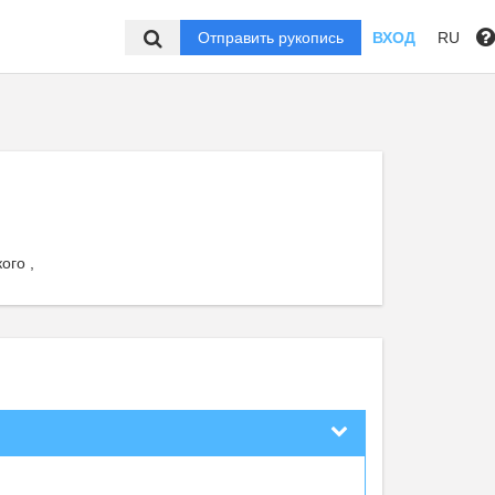
Отправить рукопись
ВХОД
RU
ого ,