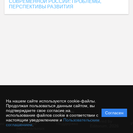
СОВРЕМЕННОЙ РОССИИ: ПРОБЛЕМЫ,
ПЕРСПЕКТИВЫ РАЗВИТИЯ
На нашем сайте используются cookie-файлы.
Продолжая пользоваться данным сайтом, вы
подтверждаете свое согласие на
© qje.su
Согласен
Политика
использование файлов cookie в соответствии с
защиты и
настоящим уведомлением и
Пользовательским
Powered by
ие
обработки
Поддержка
И
соглашением
.
Editorum,
2026
персональных