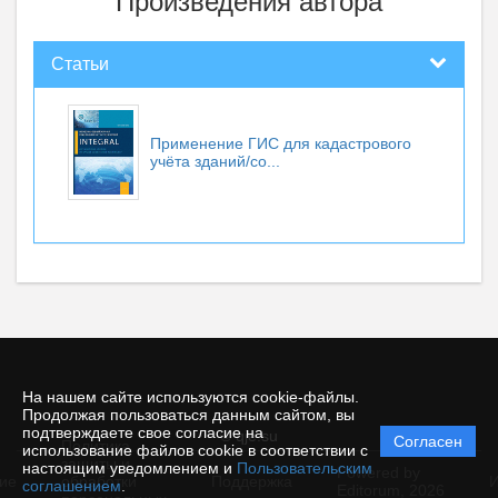
Произведения автора
Статьи
Применение ГИС для кадастрового
учёта зданий/со...
На нашем сайте используются cookie-файлы.
Продолжая пользоваться данным сайтом, вы
подтверждаете свое согласие на
© qje.su
Согласен
Политика
использование файлов cookie в соответствии с
защиты и
настоящим уведомлением и
Пользовательским
Powered by
ие
обработки
Поддержка
И
соглашением
.
Editorum,
2026