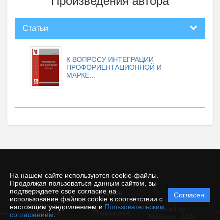
Произведения автора
Статьи
К ВОПРОСУ ИНТЕГРАЦИИ
ПРОФОРИЕНТАЦИОННОЙ И
МАРКЕ...
На нашем сайте используются cookie-файлы.
Продолжая пользоваться данным сайтом, вы
подтверждаете свое согласие на
© qje.su
Согласен
Политика
использование файлов cookie в соответствии с
защиты и
настоящим уведомлением и
Пользовательским
Powered by
ие
обработки
Поддержка
И
соглашением
.
Editorum,
2026