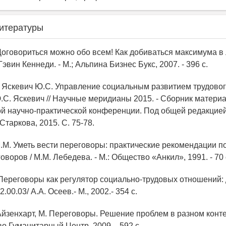
итературы
. Договориться можно обо всем! Как добиваться максимума 
Гэвин Кеннеди. - М.; Альпина Бизнес Букс, 2007. - 396 с.
., Яскевич Ю.С. Управление социальным развитием трудовог
Ю.С. Яскевич // Научные меридианы 2015. - Сборник материа
 научно-практической конференции. Под общей редакцией:
 Старкова, 2015. С. 75-78.
М.М. Уметь вести переговоры: практические рекомендации по
воров / М.М. Лебедева. - М.: Общество «Анкил», 1991. - 70 
. Переговоры как регулятор социально-трудовых отношений: 
2.00.03/ А.А. Осеев.- М., 2002.- 354 с.
 Айзенхарт, М. Переговоры. Решение проблем в разном контек
-во Гуманитарный Центр, 2009. - 592 с.