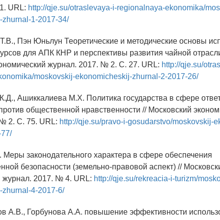
11. URL:
http://qje.su/otraslevaya-i-regionalnaya-ekonomika/mos
-zhurnal-1-2017-34/
 Т.В., Пэн Юньлун Теоретические и методические основы и
урсов для АПК КНР и перспективы развития чайной отрасли
ономический журнал. 2017. № 2. С. 27. URL:
http://qje.su/otra
konomika/moskovskij-ekonomicheskij-zhurnal-2-2017-26/
К.Д., Ашиккалиева М.Х. Политика государства в сфере отве
против общественной нравственности // Московский эконо
№ 2. С. 75. URL:
http://qje.su/pravo-i-gosudarstvo/moskovskij-
-77/
А. Меры законодательного характера в сфере обеспечения
нной безопасности (земельно-правовой аспект) // Московск
 журнал. 2017. № 4. URL:
http://qje.su/rekreacia-i-turizm/mosko
-zhurnal-4-2017-6/
ов А.В., Горбунова А.А. повышение эффективности использ