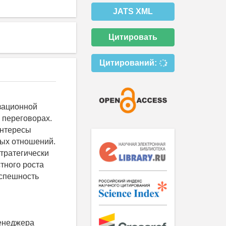
JATS XML
Цитировать
Цитирований:
зационной
 переговорах.
интересы
ных отношений.
тратегически
тного роста
успешность
енеджера