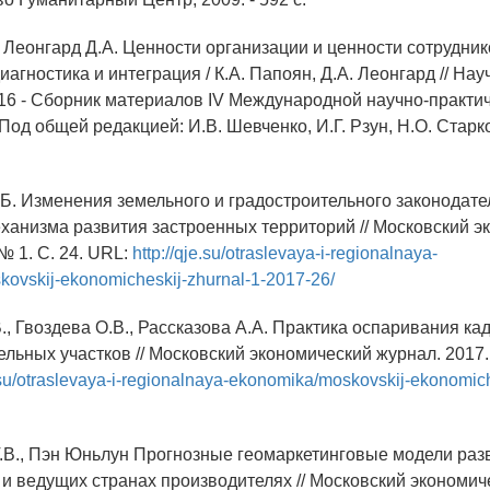
, Леонгард Д.А. Ценности организации и ценности сотрудни
иагностика и интеграция / К.А. Папоян, Д.А. Леонгард // На
6 - Сборник материалов IV Международной научно-практи
од общей редакцией: И.В. Шевченко, И.Г. Рзун, Н.О. Старко
.Б. Изменения земельного и градостроительного законодате
ханизма развития застроенных территорий // Московский э
№ 1. С. 24. URL:
http://qje.su/otraslevaya-i-regionalnaya-
ovskij-ekonomicheskij-zhurnal-1-2017-26/
., Гвоздева О.В., Рассказова А.А. Практика оспаривания ка
льных участков // Московский экономический журнал. 2017. 
e.su/otraslevaya-i-regionalnaya-ekonomika/moskovskij-ekonomich
Т.В., Пэн Юньлун Прогнозные геомаркетинговые модели раз
 и ведущих странах производителях // Московский экономич