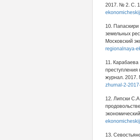
2017. № 2. С. 
ekonomicheskij
10. Папаскири
земельных рес
Московский эк
regionalnaya-e
11. Карабаева 
преступления 
журнал. 2017. 
zhurnal-2-2017
12. Липски С.
продовольстве
экономический
ekonomicheskij
13. Севостьян