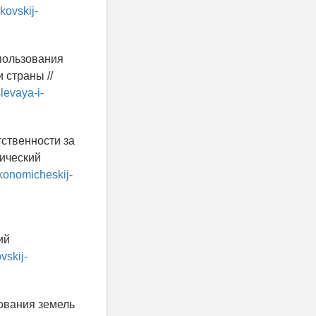
kovskij-
спользования
 страны //
slevaya-i-
тственности за
мический
ekonomicheskij-
ий
vskij-
ования земель