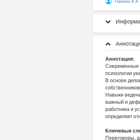
Папоян К А
Информац
Аннотаци
Аннотация:
Современные и
психологии ук
В основе дело
собственников
Навыки ведени
важный и дефи
работника и у
определяет от
Ключевые сл
Переговоры, 