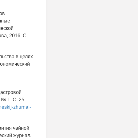
ков
учные
ческой
ва, 2016. С.
льства в целях
кономический
дастровой
№ 1. С. 25.
eskij-zhurnal-
вития чайной
еский журнал.