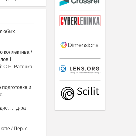
в любых
о коллектива /
лов I
 С.Е. Ратенко,
 подготовке и
с.
дис. … д-ра
сте / Пер. с