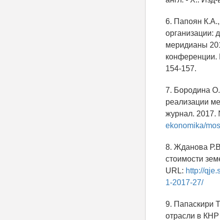
6. Папоян К.А.
организации: д
меридианы 201
конференции. П
154-157.
7. Бородина О
реализации ме
журнал. 2017. 
ekonomika/mosk
8. Жданова Р.В
стоимости земе
URL:
http://qj
1-2017-27/
9. Папаскири 
отрасли в КНР