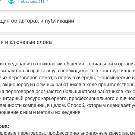
1
2
Небылова Я Г
ия об авторах и публикации
я и ключевые слова
сследования в психологии общения, социальной и органи
азывают на возрастающую необходимость в конструктивных
вых переговоров лежат, в первую очередь, экономические 
, акционеров и наемных работников в ходе производствен
я переговоров осознаются большинством работников как с
цитарный ресурс карьерного, профессионального и личнос
спешности компании, в целом. Способ, которым оценивает 
ношение к ним и методы их ведения.
ова:
деловые переговоры, профессионально-важные качества м