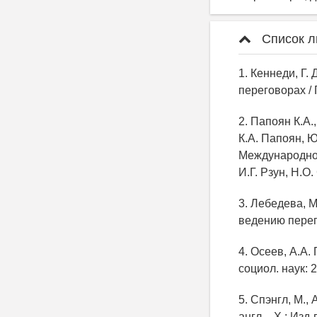
Список л
1. Кеннеди, Г
переговорах / 
2. Папоян К.А
К.А. Папоян, 
Международной
И.Г. Рзун, Н.О.
3. Лебедева, 
ведению перего
4. Осеев, А.А
социол. наук: 2
5. Спэнгл, М.,
англ. - Х.: Изд