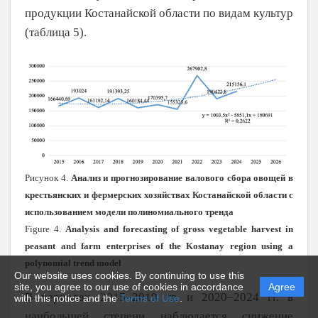
продукции Костанайской области по видам культур
(таблица 5).
Рисунок 4.
Анализ и прогнозирование валового сбора овощей в
крестьянских и фермерских хозяйствах Костанайской области с
использованием модели полиномиального тренда
Figure 4.
Analysis and forecasting of gross vegetable harvest in
peasant and farm enterprises of the Kostanay region using a
polynomial trend model
Our website uses cookies. By continuing to use this
site, you agree to our use of cookies in accordance
Agree
В периодах 2015–2019 гг. и 2020–2024
гг. в
with this notice and the
Terms of Use
.
наибольшей степени наблюдается снижение