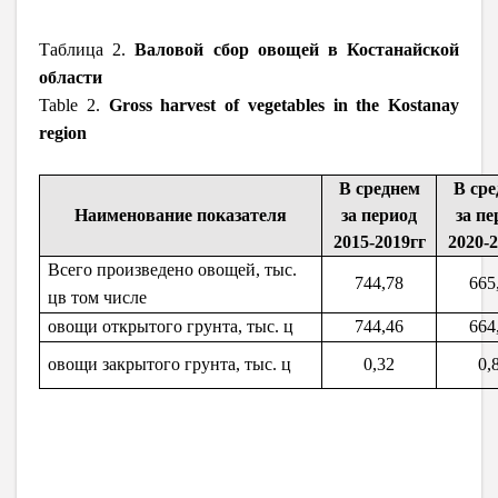
Таблица 2.
Валовой сбор овощей в Костанайской
области
Table 2.
Gross harvest of vegetables in the Kostanay
region
В среднем
В ср
Наименование показателя
за период
за пе
2015-2019гг
2020-2
Всего произведено овощей, тыс.
744,78
665
цв том числе
овощи открытого грунта, тыс. ц
744,46
664
овощи закрытого грунта, тыс. ц
0,32
0,