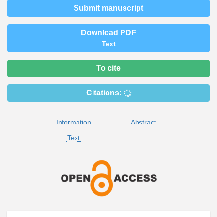
Submit manuscript
Download PDF
Text
To cite
Citations:
Information
Abstract
Text