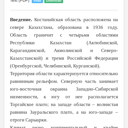
Text (PDF):
Read
Download
Введение.
Костанайская область расположена на
севере Казахстана, образована в 1936 году.
Область граничит с четырьмя областями
Республики Казахстан (Актюбинской,
Карагандинской, Акмолинской и Северо-
Казахстанской) и тремя Российской Федерации
(Оренбург­ской, Челябинской, Курганской).
Территория области характеризуется относительно
равнинным рельефом. Северную часть занимает
юго-восточная окраина Западно-Сибирской
низменности, к югу от нее располагается
Торгайское плато; на западе области – волнистая
равнина Зауральского плато, а на юго-западе –
отроги Сарыарки.
Климат резко континентальный и крайне