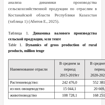
анализа динамики производства
сельскохозяйственной продук­ции по отраслям в
Костанайской области Республики Казахстан
(таблица 1) (Абитов Е., 2025).
Таблица 1.
Динамика валового производства
сельской продукции, млн тенге
Table 1.
Dynamics of gross production of rural
products, million tenge
В среднем за
В средне
Наименование отрасли
период
перио
2015-2019гг
2020-202
Растениеводство:
242 476,0
552 381
из них овощеводство
15 044,1
20 669
животноводство
108 728,1
168 251