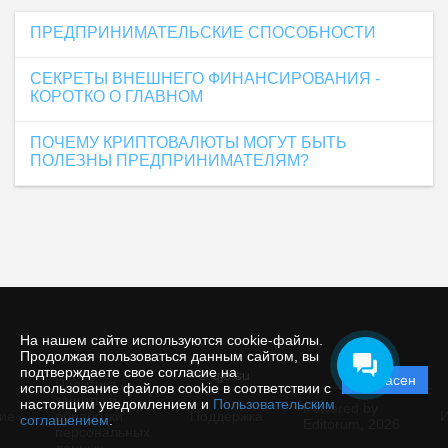
ПРЕДПРИНИМАТЕЛЬСКИЕ СПОСОБНОСТИ
СЕКРЕТЫ ВНЕШНЕГО ФИНАНСИРОВАНИЯ -
КОРОТКО О ГЛАВНОМ
ПОЧЕМУ КРИПТОВАЛЮТЫ МОГУТ БЫТЬ
ПОЛЕЗНЫ ПРЕДПРИНИМАТЕЛЯМ?
На нашем сайте используются cookie-файлы.
Продолжая пользоваться данным сайтом, вы
подтверждаете свое согласие на
© qje.su
Согласен
Политика
использование файлов cookie в соответствии с
защиты и
настоящим уведомлением и
Пользовательским
Powered by
ие
обработки
Поддержка
И
соглашением
.
Editorum,
2026
персональных