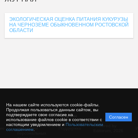
ЭКОЛОГИЧЕСКАЯ ОЦЕНКА ПИТАНИЯ КУКУРУЗЫ
НА ЧЕРНОЗЕМЕ ОБЫКНОВЕННОМ РОСТОВСКОЙ
ОБЛАСТИ
На нашем сайте используются cookie-файлы.
Продолжая пользоваться данным сайтом, вы
подтверждаете свое согласие на
© qje.su
Согласен
Политика
использование файлов cookie в соответствии с
защиты и
настоящим уведомлением и
Пользовательским
Powered by
ие
обработки
Поддержка
И
соглашением
.
Editorum,
2026
персональных