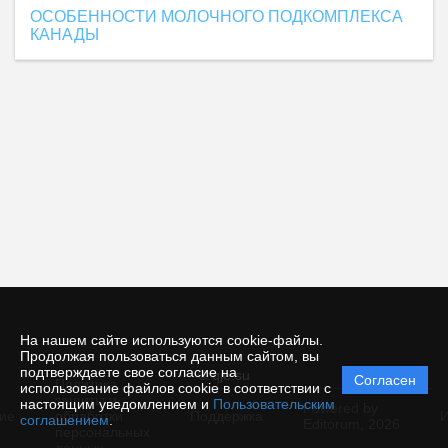
ОСОБЕННОСТИ МОЛОЧНОГО ПОДКОМПЛЕКСА
КАНАДЫ
На нашем сайте используются cookie-файлы.
Продолжая пользоваться данным сайтом, вы
подтверждаете свое согласие на
© qje.su
Согласен
Политика
использование файлов cookie в соответствии с
защиты и
настоящим уведомлением и
Пользовательским
Powered by
ие
обработки
Поддержка
И
соглашением
.
Editorum,
2026
персональных