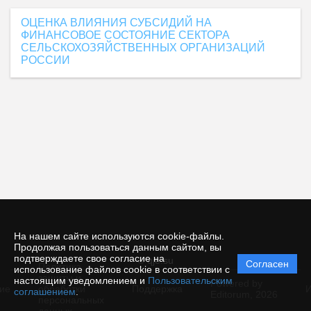
ОЦЕНКА ВЛИЯНИЯ СУБСИДИЙ НА
ФИНАНСОВОЕ СОСТОЯНИЕ СЕКТОРА
СЕЛЬСКОХОЗЯЙСТВЕННЫХ ОРГАНИЗАЦИЙ
РОССИИ
На нашем сайте используются cookie-файлы.
Продолжая пользоваться данным сайтом, вы
подтверждаете свое согласие на
© qje.su
Согласен
Политика
использование файлов cookie в соответствии с
защиты и
настоящим уведомлением и
Пользовательским
Powered by
ие
обработки
Поддержка
И
соглашением
.
Editorum,
2026
персональных