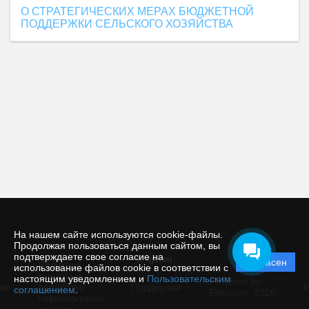
О СТРАТЕГИЧЕСКИХ МЕРАХ БЮДЖЕТНОЙ
ПОДДЕРЖКИ СЕЛЬСКОГО ХОЗЯЙСТВА
На нашем сайте используются cookie-файлы.
Продолжая пользоваться данным сайтом, вы
подтверждаете свое согласие на
© qje.su
Согласен
Политика
использование файлов cookie в соответствии с
защиты и
настоящим уведомлением и
Пользовательским
Powered by
ие
обработки
Поддержка
И
соглашением
.
Editorum,
2026
персональных