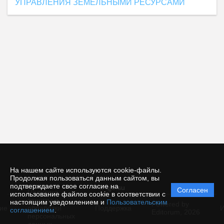
УПРАВЛЕНИЯ ЗЕМЕЛЬНЫМИ РЕСУРСАМИ
На нашем сайте используются cookie-файлы.
Продолжая пользоваться данным сайтом, вы
подтверждаете свое согласие на
© qje.su
Согласен
Политика
использование файлов cookie в соответствии с
защиты и
настоящим уведомлением и
Пользовательским
Powered by
ие
обработки
Поддержка
И
соглашением
.
Editorum,
2026
персональных