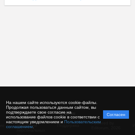
На нашем сайте используются cookie-файлы.
Продолжая пользоваться данным сайтом, вы
подтверждаете свое согласие на
© qje.su
Согласен
Политика
использование файлов cookie в соответствии с
защиты и
настоящим уведомлением и
Пользовательским
Powered by
ие
обработки
Поддержка
И
соглашением
.
Editorum,
2026
персональных