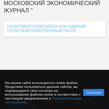
МОСКОВСКИЙ ЭКОНОМИЧЕСКИЙ
ЖУРНАЛ "
НАЛОГОВАЯ ПОЛИТИКА В АПК: ЕДИНЫЙ
СЕЛЬСКОХОЗЯЙСТВЕННЫЙ НАЛОГ
На нашем сайте используются cookie-файлы.
Продолжая пользоваться данным сайтом, вы
подтверждаете свое согласие на
© qje.su
Согласен
Политика
использование файлов cookie в соответствии с
защиты и
настоящим уведомлением и
Пользовательским
Powered by
ие
обработки
Поддержка
И
соглашением
.
Editorum,
2026
персональных