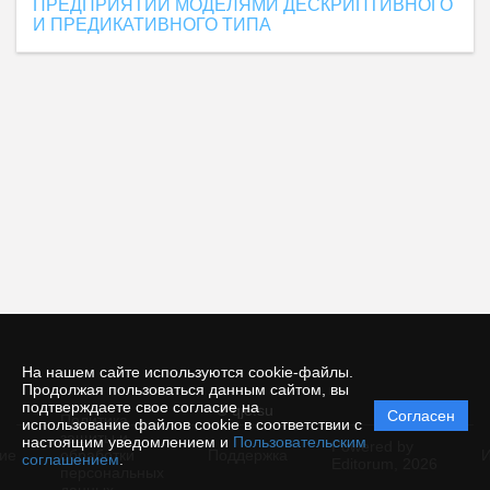
ПРЕДПРИЯТИЙ МОДЕЛЯМИ ДЕСКРИПТИВНОГО
И ПРЕДИКАТИВНОГО ТИПА
На нашем сайте используются cookie-файлы.
Продолжая пользоваться данным сайтом, вы
подтверждаете свое согласие на
© qje.su
Согласен
Политика
использование файлов cookie в соответствии с
защиты и
настоящим уведомлением и
Пользовательским
Powered by
ие
обработки
Поддержка
И
соглашением
.
Editorum,
2026
персональных