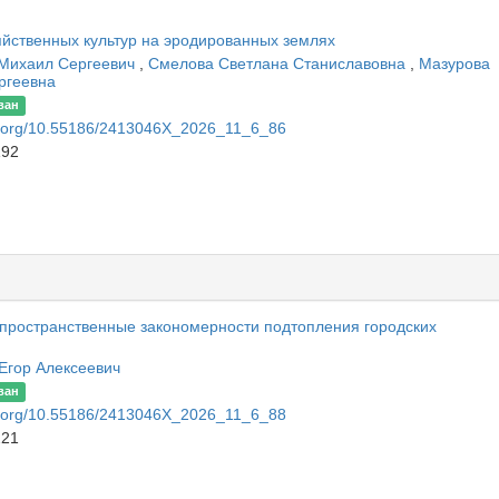
яйственных культур на эродированных землях
 Михаил Сергеевич
,
Смелова Светлана Станиславовна
,
Мазурова
ргеевна
ван
oi.org/10.55186/2413046X_2026_11_6_86
192
пространственные закономерности подтопления городских
Егор Алексеевич
ван
oi.org/10.55186/2413046X_2026_11_6_88
221