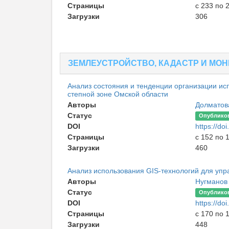
Страницы
с 233 по 
Загрузки
306
ЗЕМЛЕУСТРОЙСТВО, КАДАСТР И МО
Анализ состояния и тенденции организации ис
степной зоне Омской области
Авторы
Долматов
Статус
Опублико
DOI
https://d
Страницы
с 152 по 
Загрузки
460
Анализ использования GIS-технологий для уп
Авторы
Нугманов
Статус
Опублико
DOI
https://d
Страницы
с 170 по 
Загрузки
448