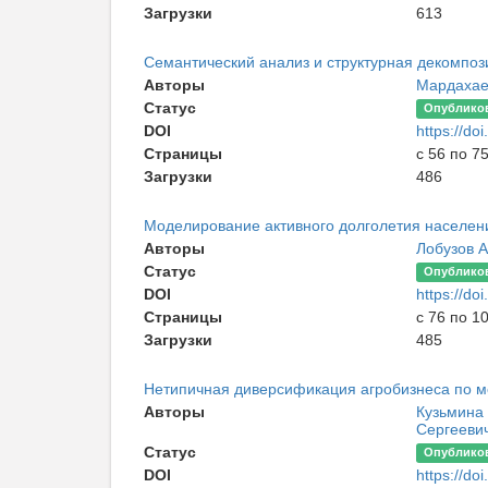
Загрузки
613
Семантический анализ и структурная декомпоз
Авторы
Мардахае
Статус
Опублико
DOI
https://d
Страницы
с 56 по 7
Загрузки
486
Моделирование активного долголетия населени
Авторы
Лобузов 
Статус
Опублико
DOI
https://d
Страницы
с 76 по 1
Загрузки
485
Нетипичная диверсификация агробизнеса по м
Авторы
Кузьмина
Сергееви
Статус
Опублико
DOI
https://d