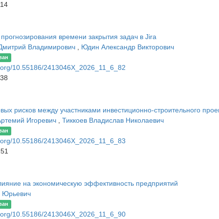
114
 прогнозирования времени закрытия задач в Jira
Дмитрий Владимирович
,
Юдин Александр Викторович
ван
oi.org/10.55186/2413046X_2026_11_6_82
138
х рисков между участниками инвестиционно-строительного прое
Артемий Игоревич
,
Тиккоев Владислав Николаевич
ван
oi.org/10.55186/2413046X_2026_11_6_83
151
влияние на экономическую эффективность предприятий
 Юрьевич
ван
oi.org/10.55186/2413046X_2026_11_6_90