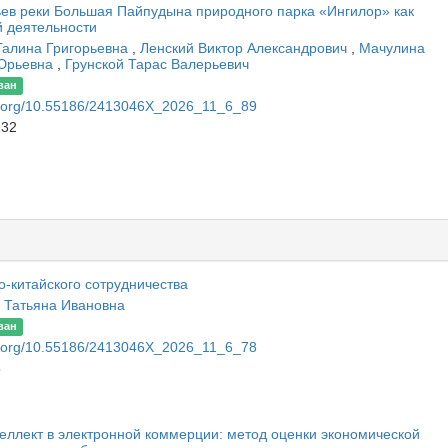
ев реки Большая Пайпудына природного парка «Ингилор» как
й деятельности
Галина Григорьевна
,
Ленский Виктор Александрович
,
Мачулина
Юрьевна
,
Грунской Тарас Валерьевич
ван
oi.org/10.55186/2413046X_2026_11_6_89
232
о-китайского сотрудничества
 Татьяна Ивановна
ван
oi.org/10.55186/2413046X_2026_11_6_78
5
еллект в электронной коммерции: метод оценки экономической