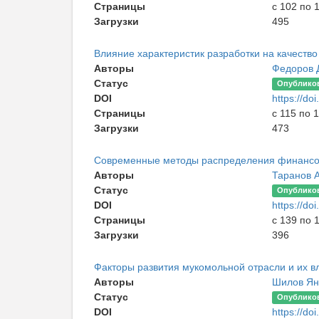
Страницы
с 102 по 
Загрузки
495
Влияние характеристик разработки на качество
Авторы
Федоров 
Статус
Опублико
DOI
https://d
Страницы
с 115 по 
Загрузки
473
Современные методы распределения финансовы
Авторы
Таранов 
Статус
Опублико
DOI
https://d
Страницы
с 139 по 
Загрузки
396
Факторы развития мукомольной отрасли и их 
Авторы
Шилов Ян
Статус
Опублико
DOI
https://d