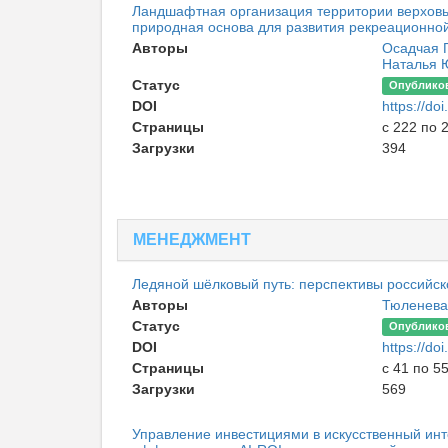
Ландшафтная организация территории верховь
природная основа для развития рекреационно
Авторы
Осадчая 
Наталья 
Статус
Опублико
DOI
https://d
Страницы
с 222 по 
Загрузки
394
МЕНЕДЖМЕНТ
Ледяной шёлковый путь: перспективы российск
Авторы
Тюленева
Статус
Опублико
DOI
https://d
Страницы
с 41 по 5
Загрузки
569
Управление инвестициями в искусственный инт