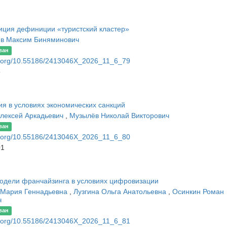
иция дефиниции «туристский кластер»
в Максим Биняминович
ван
oi.org/10.55186/2413046X_2026_11_6_79
5
я в условиях экономических санкций
Алексей Аркадьевич
,
Музылёв Николай Викторович
ван
oi.org/10.55186/2413046X_2026_11_6_80
01
одели франчайзинга в условиях цифровизации
 Мария Геннадьевна
,
Лузгина Ольга Анатольевна
,
Осинкин Роман
ч
ван
oi.org/10.55186/2413046X_2026_11_6_81