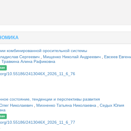
НОМИКА
нии комбинированной оросительной системы
Владислав Сергеевич
,
Мищенко Николай Андреевич
,
Евсеев Евген
,
Травкина Алина Рафиковна
ван
oi.org/10.55186/2413046X_2026_11_6_76
ное состояние, тенденции и перспективы развития
 Олег Николаевич
,
Михненко Татьяна Николаевна
,
Седых Юлия
вна
ван
oi.org/10.55186/2413046X_2026_11_6_77
0