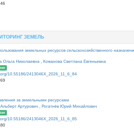
246
НИТОРИНГ ЗЕМЕЛЬ
пользования земельных ресурсов сельскохозяйственного назначени
а Ольга Николаевна
,
Кожанова Светлана Евгеньевна
ван
oi.org/10.55186/2413046X_2026_11_6_84
169
равления за земельными ресурсами
 Альберт Артурович
,
Рогатнёв Юрий Михайлович
ван
oi.org/10.55186/2413046X_2026_11_6_85
180