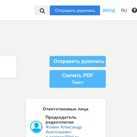
Отправить рукопись
ВХОД
RU
Отправить рукопись
Скачать PDF
Текст
Ответственные лица
Председатель
редколлегии
Фомин Александр
Анатольевич
e-science@list.ru