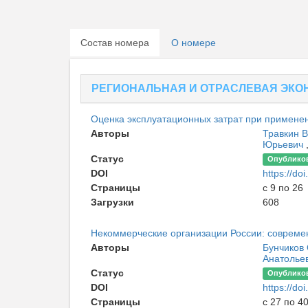
Состав номера
О номере
РЕГИОНАЛЬНАЯ И ОТРАСЛЕВАЯ ЭКО
Оценка эксплуатационных затрат при примене
Авторы
Травкин 
Юрьевич
Статус
Опублико
DOI
https://d
Страницы
с 9 по 26
Загрузки
608
Некоммерческие организации России: современ
Авторы
Бунчиков
Анатолье
Статус
Опублико
DOI
https://d
Страницы
с 27 по 4