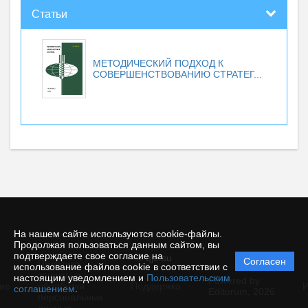
Статьи
МЕТОДИЧЕСКИЙ ПОДХОД К
СОВЕРШЕНСТВОВАНИЮ СТРАТЕГ...
На нашем сайте используются cookie-файлы.
Продолжая пользоваться данным сайтом, вы
подтверждаете свое согласие на
© qje.su
Согласен
Политика
использование файлов cookie в соответствии с
защиты и
настоящим уведомлением и
Пользовательским
Powered by
ие
обработки
Поддержка
И
соглашением
.
Editorum,
2026
персональных