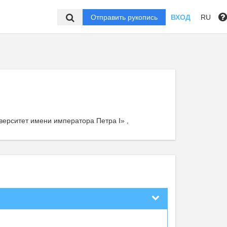
Отправить рукопись
ВХОД
RU
ерситет имени императора Петра I» ,