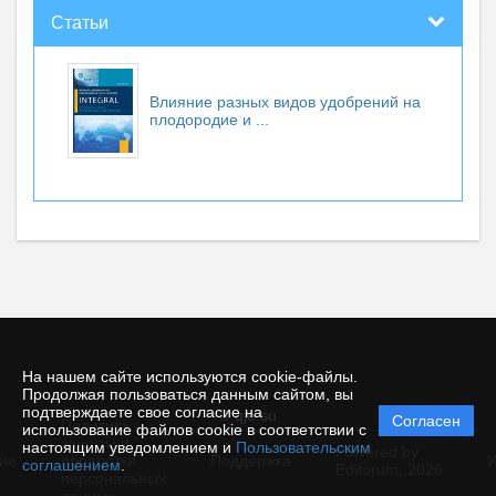
Статьи
Влияние разных видов удобрений на
плодородие и ...
На нашем сайте используются cookie-файлы.
Продолжая пользоваться данным сайтом, вы
подтверждаете свое согласие на
© qje.su
Согласен
Политика
использование файлов cookie в соответствии с
защиты и
настоящим уведомлением и
Пользовательским
Powered by
ие
обработки
Поддержка
И
соглашением
.
Editorum,
2026
персональных