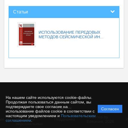
Статьи
ИСПОЛЬЗОВАНИЕ ПЕРЕДОВЫХ
МЕТОДОВ СЕЙСМИЧЕСКОЙ ИН...
На нашем сайте используются cookie-файлы.
Продолжая пользоваться данным сайтом, вы
подтверждаете свое согласие на
© qje.su
Согласен
Политика
использование файлов cookie в соответствии с
защиты и
настоящим уведомлением и
Пользовательским
Powered by
ие
обработки
Поддержка
И
соглашением
.
Editorum,
2026
персональных