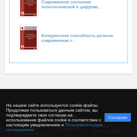
Современное состояние
технологической и цифрово...
Конкурентная способность региона:
современные п...
На нашем сайте используются cookie-файлы.
Продолжая пользоваться данным сайтом, вы
подтверждаете свое согласие на
© qje.su
Согласен
Политика
использование файлов cookie в соответствии с
защиты и
настоящим уведомлением и
Пользовательским
Powered by
ие
обработки
Поддержка
И
соглашением
.
Editorum,
2026
персональных