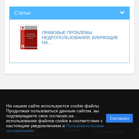
Статьи
ПРАВОВЫЕ ПРОБЛЕМЫ
НЕДРОПОЛЬЗОВАНИЯ, ВЛИЯЮЩИЕ
НА...
На нашем сайте используются cookie-файлы.
Продолжая пользоваться данным сайтом, вы
подтверждаете свое согласие на
© qje.su
Согласен
Политика
использование файлов cookie в соответствии с
защиты и
настоящим уведомлением и
Пользовательским
Powered by
ие
обработки
Поддержка
И
соглашением
.
Editorum,
2026
персональных