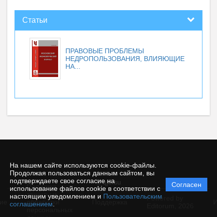
Статьи
ПРАВОВЫЕ ПРОБЛЕМЫ
НЕДРОПОЛЬЗОВАНИЯ, ВЛИЯЮЩИЕ
НА...
На нашем сайте используются cookie-файлы.
Продолжая пользоваться данным сайтом, вы
подтверждаете свое согласие на
© qje.su
Согласен
Политика
использование файлов cookie в соответствии с
защиты и
настоящим уведомлением и
Пользовательским
Powered by
ие
обработки
Поддержка
И
соглашением
.
Editorum,
2026
персональных