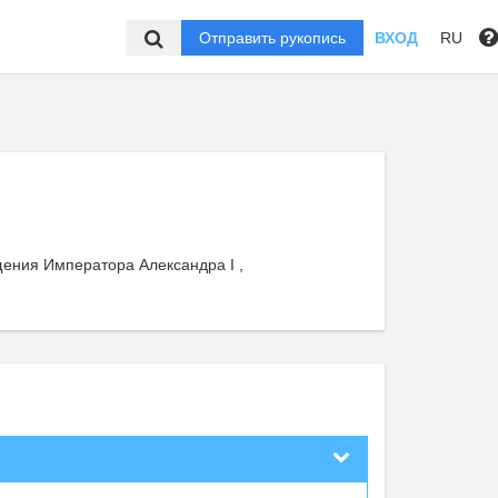
Отправить рукопись
ВХОД
RU
щения Императора Александра I ,