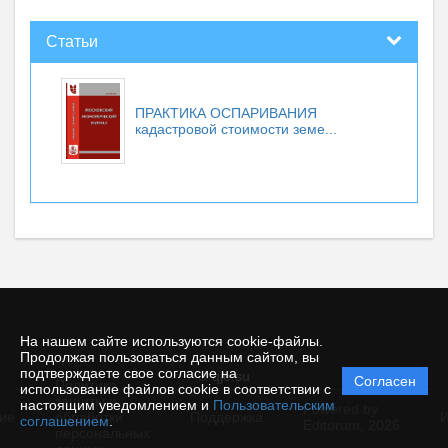
Статьи
ПРАКТИКА ОСПАРИВАНИЯ
кадастровой стоимости земе...
На нашем сайте используются cookie-файлы.
Продолжая пользоваться данным сайтом, вы
подтверждаете свое согласие на
© qje.su
Согласен
Политика
использование файлов cookie в соответствии с
защиты и
настоящим уведомлением и
Пользовательским
Powered by
ие
обработки
Поддержка
И
соглашением
.
Editorum,
2026
персональных