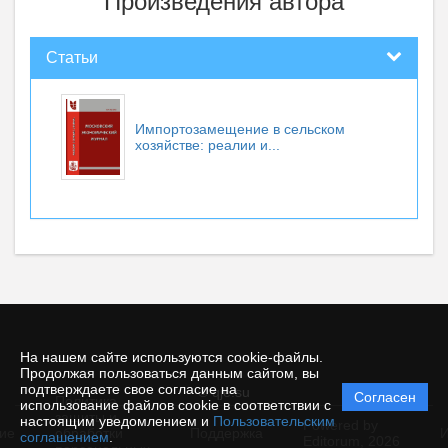
Произведения автора
Статьи
Импортозамещение в сельском
хозяйстве: реалии и...
На нашем сайте используются cookie-файлы.
Продолжая пользоваться данным сайтом, вы
подтверждаете свое согласие на
© qje.su
Согласен
Политика
использование файлов cookie в соответствии с
защиты и
настоящим уведомлением и
Пользовательским
Powered by
ие
обработки
Поддержка
И
соглашением
.
Editorum,
2026