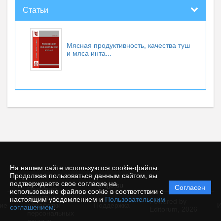
Статьи
Мясная продуктивность, качества туш
и мяса инта...
На нашем сайте используются cookie-файлы.
Продолжая пользоваться данным сайтом, вы
подтверждаете свое согласие на
© qje.su
Согласен
Политика
использование файлов cookie в соответствии с
защиты и
настоящим уведомлением и
Пользовательским
Powered by
ие
обработки
Поддержка
И
соглашением
.
Editorum,
2026
персональных