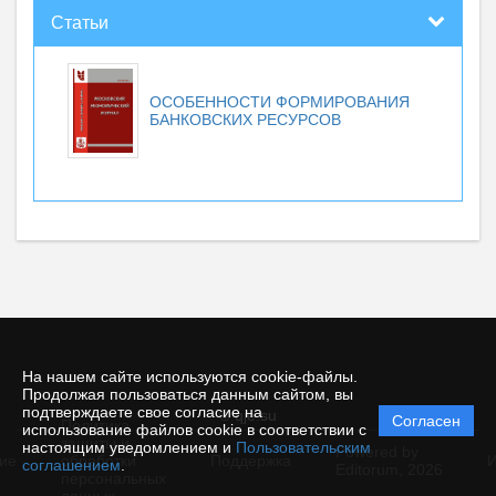
Статьи
ОСОБЕННОСТИ ФОРМИРОВАНИЯ
БАНКОВСКИХ РЕСУРСОВ
На нашем сайте используются cookie-файлы.
Продолжая пользоваться данным сайтом, вы
подтверждаете свое согласие на
© qje.su
Согласен
Политика
использование файлов cookie в соответствии с
защиты и
настоящим уведомлением и
Пользовательским
Powered by
ие
обработки
Поддержка
И
соглашением
.
Editorum,
2026
персональных