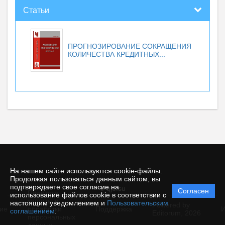
Статьи
ПРОГНОЗИРОВАНИЕ СОКРАЩЕНИЯ
КОЛИЧЕСТВА КРЕДИТНЫХ...
На нашем сайте используются cookie-файлы.
Продолжая пользоваться данным сайтом, вы
подтверждаете свое согласие на
© qje.su
Согласен
Политика
использование файлов cookie в соответствии с
защиты и
настоящим уведомлением и
Пользовательским
Powered by
ие
обработки
Поддержка
И
соглашением
.
Editorum,
2026
персональных