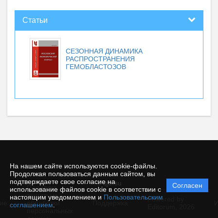
Статьи
СЕЗОННАЯ ДИНАМИКА
РАСПРОСТРАНЕНИЯ
ГЕМОБЛАСТОЗОВ
На нашем сайте используются cookie-файлы.
Продолжая пользоваться данным сайтом, вы
подтверждаете свое согласие на
© qje.su
Согласен
Политика
использование файлов cookie в соответствии с
защиты и
настоящим уведомлением и
Пользовательским
Powered by
ие
обработки
Поддержка
И
соглашением
.
Editorum,
2026
персональных