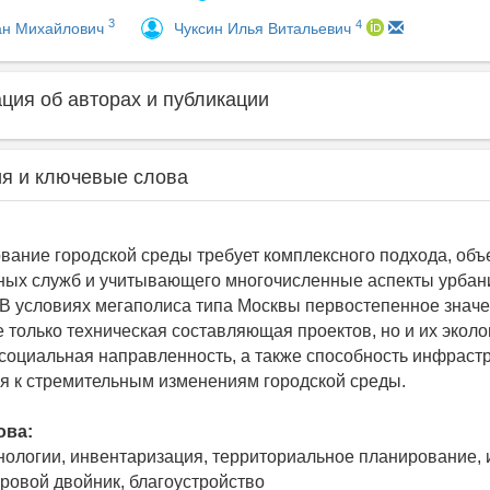
3
4
ан Михайлович
Чуксин Илья Витальевич
ия об авторах и публикации
я и ключевые слова
ание городской среды требует комплексного подхода, об
ных служб и учитывающего многочисленные аспекты урбан
 В условиях мегаполиса типа Москвы первостепенное знач
е только техническая составляющая проектов, но и их эколо
 социальная направленность, а также способность инфраст
я к стремительным изменениям городской среды.
ова:
ологии, инвентаризация, территориальное планирование, 
фровой двойник, благоустройство