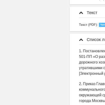
Текст
Текст (PDF):
Чит
Список л
1. Постановлен
501-ПП «О раз
дорожного хоз
утратившими с
[Электронный 
2. Приказ Гла
коммунального
окружающей ср
города Москвы 