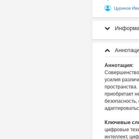
Цуриков Ив
Информац
Аннотаци
Аннотация:
Совершенствов
усилия различ
пространства.
приобретает н
безопасность,
адаптироватьс
Ключевые сл
цифровые техн
интеллект, ци