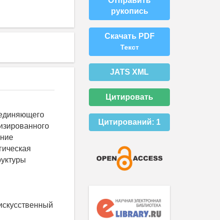
Отправить
рукопись
Скачать PDF
Текст
JATS XML
Цитировать
ъединяющего
Цитирований:
1
изированного
ение
гическая
руктуры
искусственный