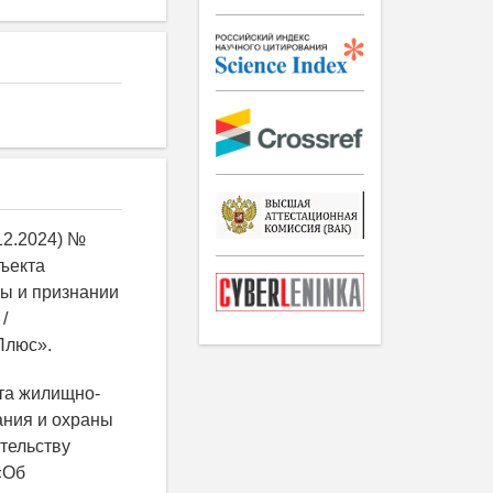
12.2024) №
бъекта
вы и признании
/
Плюс».
нта жилищно-
ания и охраны
тельству
«Об