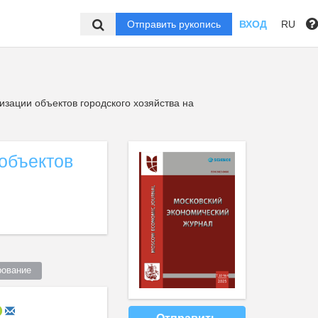
Отправить рукопись
ВХОД
RU
ации объектов городского хозяйства на
объектов
ование  