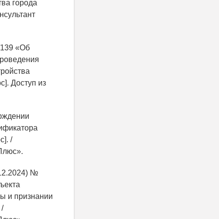
тва города
онсультант
/139 «Об
проведения
тройства
]. Доступ из
ерждении
сификатора
]. /
Плюс».
12.2024) №
бъекта
вы и признании
/