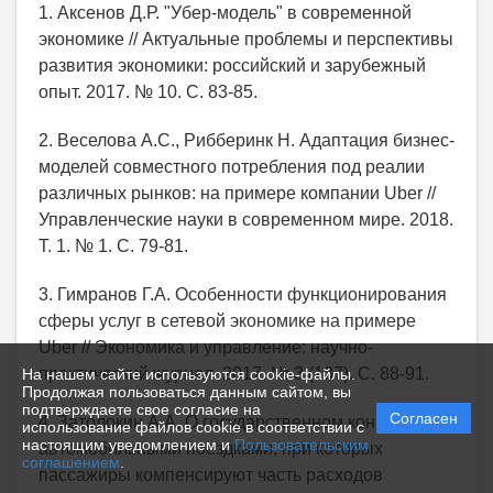
1. Аксенов Д.Р. "Убер-модель" в современной
экономике // Актуальные проблемы и перспективы
развития экономики: российский и зарубежный
опыт. 2017. № 10. С. 83-85.
2. Веселова А.С., Рибберинк Н. Адаптация бизнес-
моделей совместного потребления под реалии
различных рынков: на примере компании Uber //
Управленческие науки в современном мире. 2018.
Т. 1. № 1. С. 79-81.
3. Гимранов Г.А. Особенности функционирования
сферы услуг в сетевой экономике на примере
Uber // Экономика и управление: научно-
практический журнал. 2017. № 3 (137). С. 88-91.
На нашем сайте используются cookie-файлы.
Продолжая пользоваться данным сайтом, вы
подтверждаете свое согласие на
Согласен
4. Затолокин А.А. О государственном контроле за
использование файлов cookie в соответствии с
настоящим уведомлением и
Пользовательским
автомобильными поездками, при которых
соглашением
.
пассажиры компенсируют часть расходов