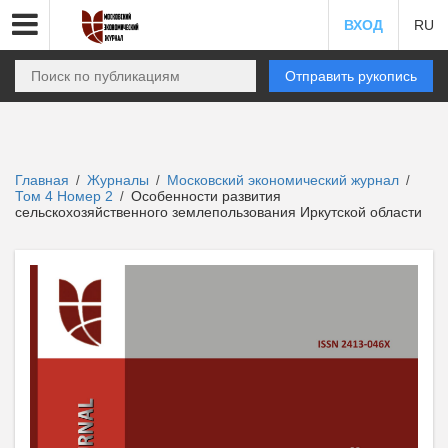
ВХОД
RU
Отправить рукопись
Главная
Журналы
Московский экономический журнал
/
/
/
Том 4 Номер 2
Особенности развития
/
сельскохозяйственного землепользования Иркутской области