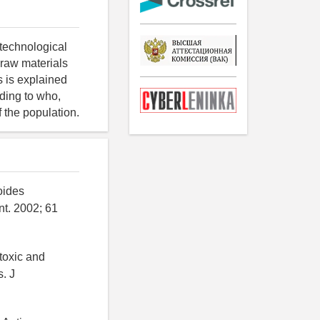
otechnological
 raw materials
s is explained
rding to who,
 the population.
oides
nt. 2002; 61
toxic and
. J