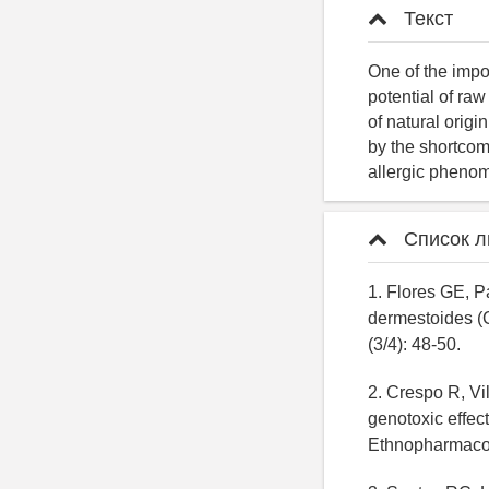
Текст
One of the impo
potential of raw
of natural origi
by the shortcomi
allergic phenom
Список л
1. Flores GE, P
dermestoides (C
(3/4): 48-50.
2. Crespo R, Vi
genotoxic effec
Ethnopharmacol