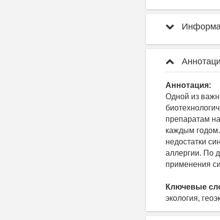
Информац
Аннотаци
Аннотация:
Одной из важн
биотехнологич
препаратам на
каждым годом.
недостатки си
аллергии. По 
применения си
Ключевые сл
экология, геоэ