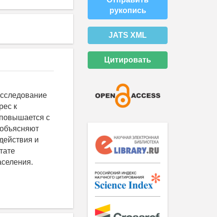
рукопись
JATS XML
Цитировать
исследование
рес к
 повышается с
 объясняют
 действия и
тате
аселения.