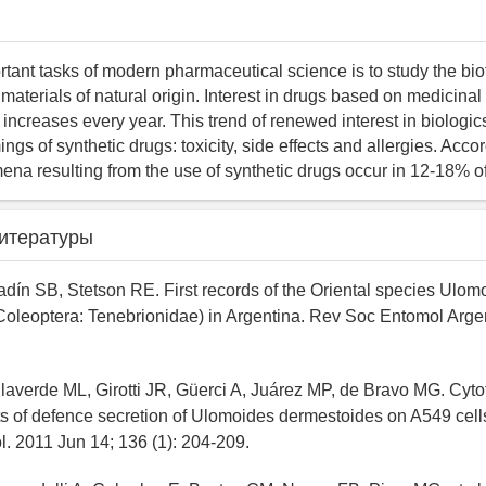
rtant tasks of modern pharmaceutical science is to study the bi
 materials of natural origin. Interest in drugs based on medicinal
n increases every year. This trend of renewed interest in biologic
ngs of synthetic drugs: toxicity, side effects and allergies. Acco
ena resulting from the use of synthetic drugs occur in 12-18% of
итературы
adín SB, Stetson RE. First records of the Oriental species Ulom
oleoptera: Tenebrionidae) in Argentina. Rev Soc Entomol Arge
llaverde ML, Girotti JR, Güerci A, Juárez MP, de Bravo MG. Cyto
ts of defence secretion of Ulomoides dermestoides on A549 cells
. 2011 Jun 14; 136 (1): 204-209.