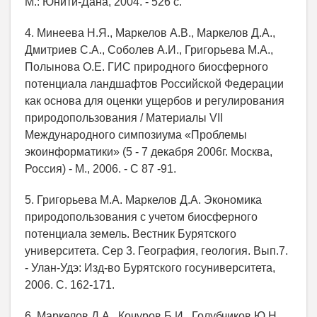
М.: Юнити-Дана, 2004. - 526 с.
4. Минеева Н.Я., Маркелов А.В., Маркелов Д.А.,
Дмитриев С.А., Соболев А.И., Григорьева М.А.,
Полынова О.Е. ГИС природного биосферного
потенциала ландшафтов Российской Федерации
как основа для оценки ущербов и регулирования
природопользования / Материалы VII
Международного симпозиума «Проблемы
экоинформатики» (5 - 7 декабря 2006г. Москва,
Россия) - М., 2006. - С 87 -91.
5. Григорьева М.А. Маркелов Д.А. Экономика
природопользования с учетом биосферного
потенциала земель. Вестник Бурятского
университета. Сер 3. География, геология. Вып.7.
- Улан-Удэ: Изд-во Бурятского госуниверситета,
2006. С. 162-171.
6. Маркелов Д.А., Кочуров Б.И., Голубчиков Ю.Н.,