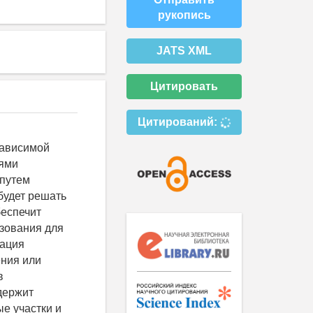
рукопись
JATS XML
Цитировать
Цитирований:
зависимой
иями
 путем
будет решать
беспечит
зования для
кация
ения или
в
держит
е участки и