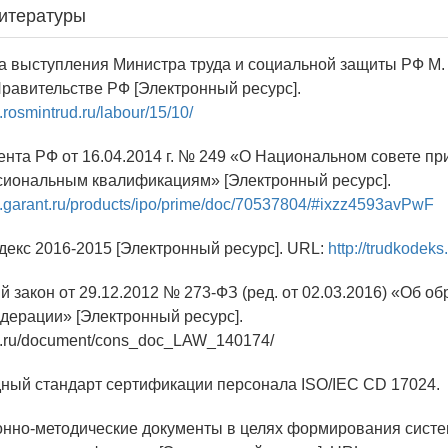
итературы
а выступления Министра труда и социальной защиты РФ М.
равительстве РФ [Электронный ресурс].
.rosmintrud.ru/labour/15/10/
дента РФ от 16.04.2014 г. № 249 «О Национальном совете п
иональным квалификациям» [Электронный ресурс].
w.garant.ru/products/ipo/prime/doc/70537804/#ixzz4593avPwF
одекс 2016-2015 [Электронный ресурс]. URL:
http://trudkodeks.
 закон от 29.12.2012 № 273-ФЗ (ред. от 02.03.2016) «Об о
дерации» [Электронный ресурс].
t.ru/document/cons_doc_LAW_140174/
ный стандарт сертификации персонала ISO/IEC CD 17024.
онно-методические документы в целях формирования сист