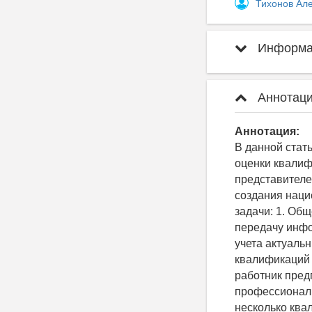
Тихонов Ал
Информац
Аннотаци
Аннотация:
В данной стат
оценки квалиф
представителе
создания наци
задачи: 1. Об
передачу инфо
учета актуаль
квалификаций 
работник пре
профессиональ
несколько ква