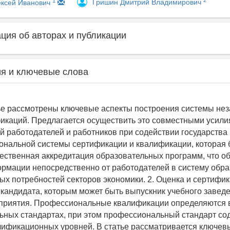
2
1
Гришин Дмитрий Владимирович
ексей Иванович
ия об авторах и публикации
я и ключевые слова
ье рассмотрены ключевые аспекты построения системы не
икаций. Предлагается осуществить это совместными усил
й работодателей и работников при содействии государства
ональной системы сертификации и квалификации, которая 
щественная аккредитация образовательных программ, что о
рмации непосредственно от работодателей в систему обра
ных потребностей секторов экономики. 2. Оценка и сертифи
кандидата, которым может быть выпускник учебного завед
дприятия. Профессиональные квалификации определяются 
ных стандартах, при этом профессиональный стандарт со
лификационных уровней. В статье рассматривается ключевы