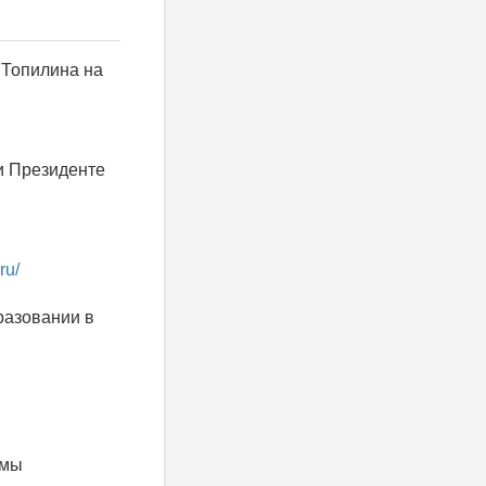
 Топилина на
ри Президенте
ru/
бразовании в
емы