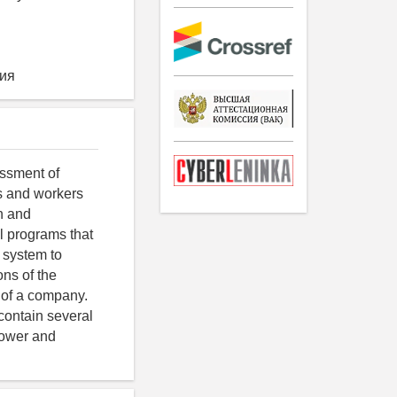
ция
essment of
rs and workers
on and
al programs that
n system to
ons of the
 of a company.
contain several
 power and