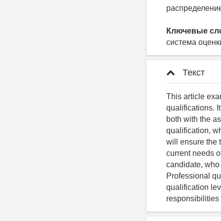
распределение
Ключевые сл
система оценк
Текст
This article ex
qualifications. 
both with the as
qualification, w
will ensure the 
current needs of
candidate, who 
Professional qu
qualification le
responsibilitie