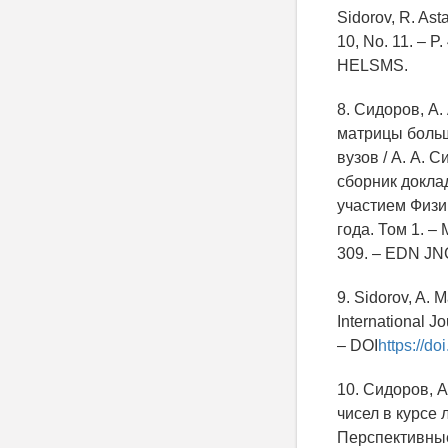
Sidorov, R. Ast
10, No. 11. – P.
HELSMS.
8. Сидоров, А
матрицы больш
вузов / А. А. 
сборник докла
участием Физи
года. Том 1. –
309. – EDN J
9. Sidorov, A. M
International J
– DOI
https://d
10. Сидоров, 
чисел в курсе 
Перспективные