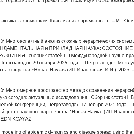
В., Герасимов А.Н., Громов Е.И. Практикум по эконометрике.
рактика эконометрики. Классика и современность. – М.: Юни
. У. Многоаспектный анализ сложных иерархических систем / 
 ФУНДАМЕНТАЛЬНАЯ и ПРИКЛАДНАЯ НАУКА: СОСТОЯНИЕ 
ЗВИТИЯ : сборник статей LIII Международной научно-пра
Петрозаводск, 20 ноября 2025 года. – Петрозаводск: Межд
 партнерства «Новая Наука» (ИП Ивановская И.И.), 2025. – 
. У. Многомерное пространство методов сравнения иерархий /
ука сегодня: актуальные исследования : Сборник статей II 
ческой конференции, Петрозаводск, 17 ноября 2025 года. – 
 центр научного партнерства "Новая Наука" (ИП Ивановска
 – EDN KGAYAZ.
 modeling of epidemic dynamics and disease spread using the 