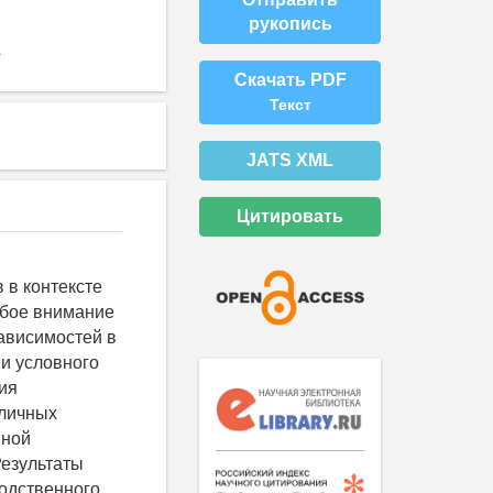
рукопись
4
Скачать PDF
Текст
JATS XML
Цитировать
 в контексте
обое внимание
ависимостей в
и условного
ия
зличных
нной
Результаты
водственного