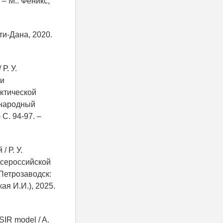
 – М.: Феникс,
ти-Дана, 2020.
Р. У.
и
ктической
ународный
С. 94-97. –
 Р. У.
Всероссийской
Петрозаводск:
я И.И.), 2025.
SIR model / A.