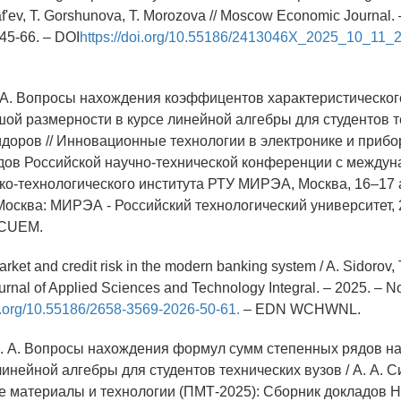
af'ev, T. Gorshunova, T. Morozova // Moscow Economic Journal. 
 45-66. – DOI
https://doi.org/10.55186/2413046X_2025_10_11_2
. А. Вопросы нахождения коэффицентов характеристическо
ой размерности в курсе линейной алгебры для студентов т
Сидоров // Инновационные технологии в электронике и прибо
дов Российской научно-технической конференции с между
ко-технологического института РТУ МИРЭА, Москва, 16–17 
 Москва: МИРЭА - Российский технологический университет, 2
NCUEM.
arket and credit risk in the modern banking system / A. Sidorov, T
ournal of Applied Sciences and Technology Integral. – 2025. – No.
oi.org/10.55186/2658-3569-2026-50-61.
– EDN WCHWNL.
А. А. Вопросы нахождения формул сумм степенных рядов н
линейной алгебры для студентов технических вузов / А. А. С
 материалы и технологии (ПМТ-2025): Сборник докладов 