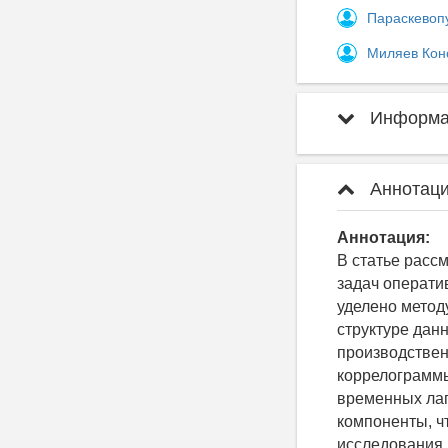
Параскевоп
Миляев Кон
Информац
Аннотаци
Аннотация:
В статье расс
задач операти
уделено метод
структуре дан
производствен
коррелограммы
временных лаг
компоненты, ч
исследования 