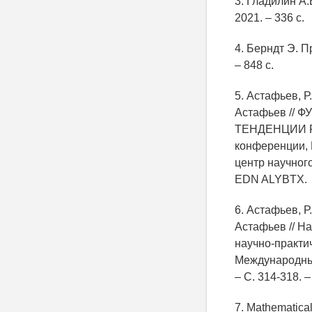
3. Гладилин А.
2021. – 336 с.
4. Берндт Э. П
– 848 с.
5. Астафьев, Р
Астафьев //
ТЕНДЕНЦИИ РА
конференции, 
центр научного
EDN ALYBTX.
6. Астафьев, Р
Астафьев // На
научно-практи
Международный
– С. 314-318.
7. Mathematical