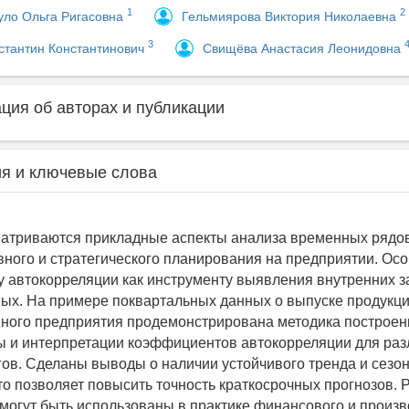
1
2
уло Ольга Ригасовна
Гельмиярова Виктория Николаевна
3
стантин Константинович
Свищёва Анастасия Леонидовна
ия об авторах и публикации
я и ключевые слова
матриваются прикладные аспекты анализа временных рядов
вного и стратегического планирования на предприятии. Ос
у автокорреляции как инструменту выявления внутренних з
ных. На примере поквартальных данных о выпуске продукци
ного предприятия продемонстрирована методика построен
 и интерпретации коэффициентов автокорреляции для ра
ов. Сделаны выводы о наличии устойчивого тренда и сезо
то позволяет повысить точность краткосрочных прогнозов. 
могут быть использованы в практике финансового и произ