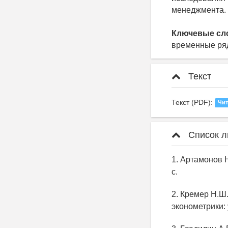
менеджмента.
Ключевые сл
временные ряд
Текст
Текст (PDF):
Чит
Список л
1. Артамонов Н
с.
2. Кремер Н.Ш
эконометрики: 