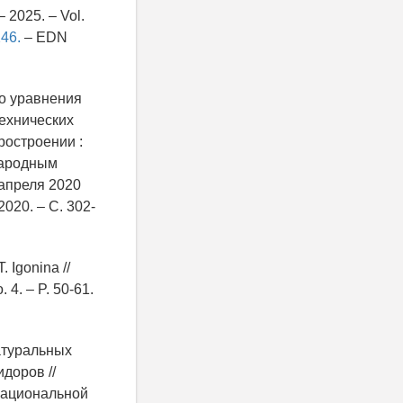
– 2025. – Vol.
46.
– EDN
го уравнения
ехнических
ростроении :
народным
апреля 2020
020. – С. 302-
. Igonina //
 4. – P. 50-61.
атуральных
идоров //
Национальной