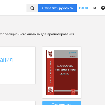
Отправить рукопись
ВХОД
RU
корреляционного анализа для прогнозирования
вания
Отправить