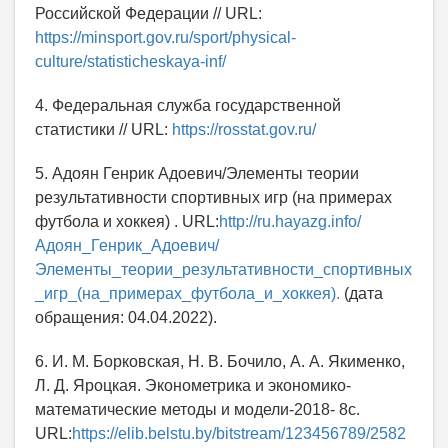
Российской Федерации // URL:
https://minsport.gov.ru/sport/physical-
culture/statisticheskaya-inf/
4. Федеральная служба государственной
статистики // URL:
https://rosstat.gov.ru/
5. Адоян Генрик Адоевич/Элементы теории
результативности спортивных игр (на примерах
футбола и хоккея) . URL:
http://ru.hayazg.info/
Адоян_Генрик_Адоевич/
Элементы_теории_результативности_спортивных
_игр_(на_примерах_футбола_и_хоккея).
(дата
обращения: 04.04.2022).
6. И. М. Борковская, Н. В. Бочило, А. А. Якименко,
Л. Д. Яроцкая. Эконометрика и экономико-
математические методы и модели-2018- 8с.
URL:
https://elib.belstu.by/bitstream/123456789/2582