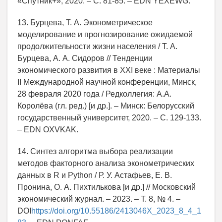
«Спутник+», 2020. – С. 81-85. – EDN YEXEWG.
13. Бурцева, Т. А. Эконометрическое
моделирование и прогнозирование ожидаемой
продолжительности жизни населения / Т. А.
Бурцева, А. А. Сидоров // Тенденции
экономического развития в XXI веке : Материалы
II Международной научной конференции, Минск,
28 февраля 2020 года / Редколлегия: А.А.
Королёва (гл. ред.) [и др.]. – Минск: Белорусский
государственный университет, 2020. – С. 129-133.
– EDN OXVKAK.
14. Синтез алгоритма выбора реализации
методов факторного анализа эконометрических
данных в R и Python / Р. У. Астафьев, Е. В.
Пронина, О. А. Пихтилькова [и др.] // Московский
экономический журнал. – 2023. – Т. 8, № 4. –
DOI
https://doi.org/10.55186/2413046X_2023_8_4_1