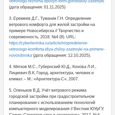
vetrovogo-rezhima-tipovyh-form-gorodskoy-zastroyki
(дата обращения: 01.11.2025)
3. Еремеев Д.Г., Туманик Г.Н. Определение
ветрового комфорта для жилой застройки на
примере Новосибирска // Творчество и
современность. 2018. №4 (8). URL:
https://cyberleninka.ru/article/n/opredelenie-
vetrovogo-komforta-dlya-zhiloy-zastroyki-na-primere-
novosibirska
(дата обращения: 12.10.2025).
4. Мягков М.С., Губернский Ю.Д., Конова Л.И.,
Лицкевич В.К. Город, архитектура, человек и
климат. – М.: «Архитектура-С», 2007.
5. Оленьков В.Д. Учёт ветрового режима
городской застройки при градостроительном
планировании с использованием технологий
компьютерного моделирования // Вестник ЮУрГУ.
Серия: Строительство и архитектура. 2017. №4.