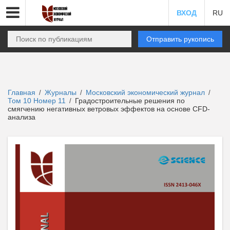
ВХОД
RU
Отправить рукопись
Главная
Журналы
Московский экономический журнал
/
/
/
Том 10 Номер 11
Градостроительные решения по
/
смягчению негативных ветровых эффектов на основе CFD-
анализа