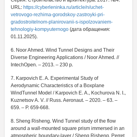
URL:
https://cyberleninka.ru/article/n/uchet-
vetrovogo-rezhima-gorodskoy-zastroyki-pri-
gradostroitelnom-planirovanii-s-ispolzovaniem-
tehnologiy-kompyuternogo
(дата обращения:
01.11.2025).
6. Noor Ahmed. Wind Tunnel Designs and Their
Diverse Engineering Applications / Noor Ahmed. //
IntechOpen. – 2013. – 230 р.
7. Karpovich E. A. Experimental Study of
Aerodynamic Characteristics of a Boxplane
WindTunnel Model / Karpovich E. A., Kochurova N. I.,
Kuznetsov A. V. // Russ. Aeronaut. – 2020. – 63. –
659. – Р. 659-668.
8. Sheng Risheng. Wind Tunnel study of the flow
around a wall-mounted square prism immersed in an
atmospheric boundary-layer / Sheng Risheng, Perret