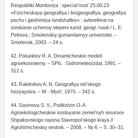
Respubliki Mordoviya : special'nost' 25.00.23
«Fizicheskaya geografiya i biogeografiya, geografiya
pochv i geohimiya landshaftov» : avtoreferat na
soiskanie uchenoy stepeni kand. geogr. nauk / L. E.
Petrova ; Smolenskiy gumanitarnyy universitet. –
Smolensk, 2003. – 24 s.
42. Poluektov R. A. Dinamicheskie modeli
agroekosistemy. – SPb. : Gidrometeoizdat, 1991. –
312 s.
43. Rakitnikov A. N. Geografiya sel'skogo
hozyaystva. – M. : Mysl', 1970. – 342 s.
44. Savinova S. V., Podkolzin O. A.
Agroekologicheskoe sostoyanie zemel'nyh resursov
Shpakovskogo rayona Stavropol'skogo kraya //
Agrohimicheskiy vestnik. – 2008. – № 4. – S. 30–31.