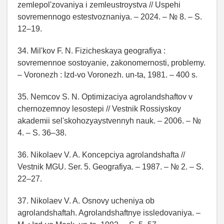
zemlepol'zovaniya i zemleustroystva // Uspehi
sovremennogo estestvoznaniya. – 2024. – № 8. – S.
12–19.
34. Mil'kov F. N. Fizicheskaya geografiya :
sovremennoe sostoyanie, zakonomernosti, problemy.
– Voronezh : Izd-vo Voronezh. un-ta, 1981. – 400 s.
35. Nemcov S. N. Optimizaciya agrolandshaftov v
chernozemnoy lesostepi // Vestnik Rossiyskoy
akademii sel'skohozyaystvennyh nauk. – 2006. – №
4. – S. 36–38.
36. Nikolaev V. A. Koncepciya agrolandshafta //
Vestnik MGU. Ser. 5. Geografiya. – 1987. – № 2. – S.
22–27.
37. Nikolaev V. A. Osnovy ucheniya ob
agrolandshaftah. Agrolandshaftnye issledovaniya. –