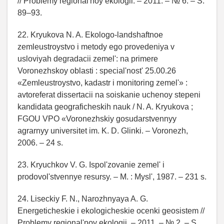
// Problemy regional'noy ekologii. – 2011. – № 6. – S.
89–93.
22. Kryukova N. A. Ekologo-landshaftnoe
zemleustroystvo i metody ego provedeniya v
usloviyah degradacii zemel': na primere
Voronezhskoy oblasti : special'nost' 25.00.26
«Zemleustroystvo, kadastr i monitoring zemel'» :
avtoreferat dissertacii na soiskanie uchenoy stepeni
kandidata geograficheskih nauk / N. A. Kryukova ;
FGOU VPO «Voronezhskiy gosudarstvennyy
agrarnyy universitet im. K. D. Glinki. – Voronezh,
2006. – 24 s.
23. Kryuchkov V. G. Ispol'zovanie zemel' i
prodovol'stvennye resursy. – M. : Mysl', 1987. – 231 s.
24. Liseckiy F. N., Narozhnyaya A. G.
Energeticheskie i ekologicheskie ocenki geosistem //
Problemy regional'noy ekologii. – 2011. – № 2. – S.