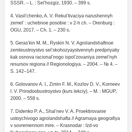
SSSR. – L. : Sel'hozgiz, 1930. – 399 s.
4. Vasil'chenko, A. V. Rekul'tivaciya narushennyh
zemel' : uchebnoe posobie : v 2-h ch. – Orenburg :
OGU, 2017. – Ch. 1. – 230 s.
5. Geras'kin M. M., Ryskin N. V. Agrolandshaftnoe
zemleustroystvo sel'skohozyaystvennyh predpriyatiy
kak osnova racional'nogo ispol'zovaniya zemel'nyh
resursov regiona // Regionologiya. – 2004. – № 4. –
S. 142–147.
6. Golovanov A. I., Zimin F. M., Kozlov D. V., Korneev
I. V. Prirodoobustroystvo (kurs lekciy). – M. : MGUP,
2000. – 558 s.
7. Didenko P. A., Shal'nev V. A. Proektirovanie
ustoychivogo agrolandshafta // Agrarnaya geografiya
v sovremennom mire. – Krasnodar : Izd-vo