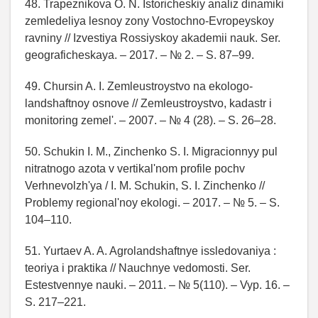
48. Trapeznikova O. N. Istoricheskiy analiz dinamiki
zemledeliya lesnoy zony Vostochno-Evropeyskoy
ravniny // Izvestiya Rossiyskoy akademii nauk. Ser.
geograficheskaya. – 2017. – № 2. – S. 87–99.
49. Chursin A. I. Zemleustroystvo na ekologo-
landshaftnoy osnove // Zemleustroystvo, kadastr i
monitoring zemel'. – 2007. – № 4 (28). – S. 26–28.
50. Schukin I. M., Zinchenko S. I. Migracionnyy pul
nitratnogo azota v vertikal'nom profile pochv
Verhnevolzh'ya / I. M. Schukin, S. I. Zinchenko //
Problemy regional'noy ekologi. – 2017. – № 5. – S.
104–110.
51. Yurtaev A. A. Agrolandshaftnye issledovaniya :
teoriya i praktika // Nauchnye vedomosti. Ser.
Estestvennye nauki. – 2011. – № 5(110). – Vyp. 16. –
S. 217–221.