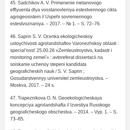
45. Sadchikov A. V. Primenenie metanovogo
efflyuenta dlya vosstanovleniya estestvennogo cikla
agrogeosistem // Uspehi sovremennogo
estestvoznaniya. – 2017. – № 1. – S. 72–76.
46. Saprin S. V. Ocenka ekologicheskoy
ustoychivosti agrolandshaftov Varonezhskoy oblasti :
special'nost' 25.00.26 «Zemleustroystvo, kadastr i
monitoring zemel'» : avtoreferat dissertacii na
soiskanie uchenoy stepeni kandidata
geograficheskih nauk / S. V. Saprin ;
Gosudarstvennyy universitet zemleustroystva. –
Moskva, 2017. – 24 s.
47. Trapeznikova O. N. Geoekologicheskaya
koncepciya agrolandshafta // Izvestiya Russkogo
geograficheskogo obschestva. – 2014. – Vyp. 1. – S.
73–85.