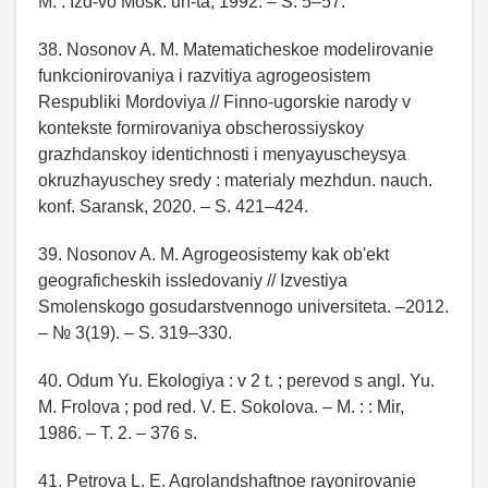
M. : Izd-vo Mosk. un-ta, 1992. – S. 5–57.
38. Nosonov A. M. Matematicheskoe modelirovanie
funkcionirovaniya i razvitiya agrogeosistem
Respubliki Mordoviya // Finno-ugorskie narody v
kontekste formirovaniya obscherossiyskoy
grazhdanskoy identichnosti i menyayuscheysya
okruzhayuschey sredy : materialy mezhdun. nauch.
konf. Saransk, 2020. – S. 421–424.
39. Nosonov A. M. Agrogeosistemy kak ob'ekt
geograficheskih issledovaniy // Izvestiya
Smolenskogo gosudarstvennogo universiteta. –2012.
– № 3(19). – S. 319–330.
40. Odum Yu. Ekologiya : v 2 t. ; perevod s angl. Yu.
M. Frolova ; pod red. V. E. Sokolova. – M. : : Mir,
1986. – T. 2. – 376 s.
41. Petrova L. E. Agrolandshaftnoe rayonirovanie