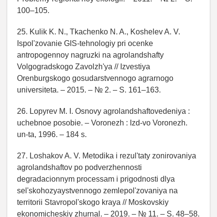
100–105.
25. Kulik K. N., Tkachenko N. A., Koshelev A. V.
Ispol'zovanie GIS-tehnologiy pri ocenke
antropogennoy nagruzki na agrolandshafty
Volgogradskogo Zavolzh'ya // Izvestiya
Orenburgskogo gosudarstvennogo agrarnogo
universiteta. – 2015. – № 2. – S. 161–163.
26. Lopyrev M. I. Osnovy agrolandshaftovedeniya :
uchebnoe posobie. – Voronezh : Izd-vo Voronezh.
un-ta, 1996. – 184 s.
27. Loshakov A. V. Metodika i rezul'taty zonirovaniya
agrolandshaftov po podverzhennosti
degradacionnym processam i prigodnosti dlya
sel'skohozyaystvennogo zemlepol'zovaniya na
territorii Stavropol'skogo kraya // Moskovskiy
ekonomicheskiy zhurnal. – 2019. – № 11. – S. 48–58.