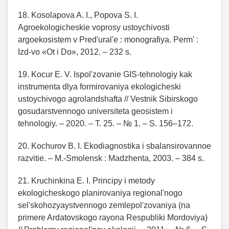
18. Kosolapova A. I., Popova S. I.
Agroekologicheskie voprosy ustoychivosti
argoekosistem v Pred'ural'e : monografiya. Perm' :
Izd-vo «Ot i Do», 2012. – 232 s.
19. Kocur E. V. Ispol'zovanie GIS-tehnologiy kak
instrumenta dlya formirovaniya ekologicheski
ustoychivogo agrolandshafta // Vestnik Sibirskogo
gosudarstvennogo universiteta geosistem i
tehnologiy. – 2020. – T. 25. – № 1. – S. 156–172.
20. Kochurov B. I. Ekodiagnostika i sbalansirovannoe
razvitie. – M.-Smolensk : Madzhenta, 2003. – 384 s.
21. Kruchinkina E. I. Principy i metody
ekologicheskogo planirovaniya regional'nogo
sel'skohozyaystvennogo zemlepol'zovaniya (na
primere Ardatovskogo rayona Respubliki Mordoviya)