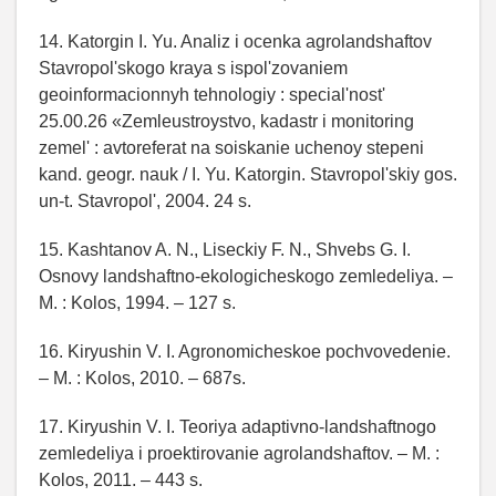
14. Katorgin I. Yu. Analiz i ocenka agrolandshaftov
Stavropol'skogo kraya s ispol'zovaniem
geoinformacionnyh tehnologiy : special'nost'
25.00.26 «Zemleustroystvo, kadastr i monitoring
zemel' : avtoreferat na soiskanie uchenoy stepeni
kand. geogr. nauk / I. Yu. Katorgin. Stavropol'skiy gos.
un-t. Stavropol', 2004. 24 s.
15. Kashtanov A. N., Liseckiy F. N., Shvebs G. I.
Osnovy landshaftno-ekologicheskogo zemledeliya. –
M. : Kolos, 1994. – 127 s.
16. Kiryushin V. I. Agronomicheskoe pochvovedenie.
– M. : Kolos, 2010. – 687s.
17. Kiryushin V. I. Teoriya adaptivno-landshaftnogo
zemledeliya i proektirovanie agrolandshaftov. – M. :
Kolos, 2011. – 443 s.