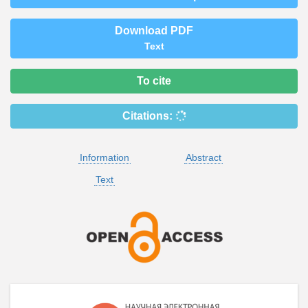
Download PDF
Text
To cite
Citations:
Information
Abstract
Text