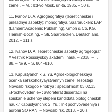
zemel'. – M. : Izd-vo Mosk. un-ta, 1985. – 50 s.
11. Ivanov D. A. Agrogeografiya (teoreticheskie i
prikladnye aspekty): monografiya. Saarbrucken: LAP
(Lambert Academic Publishing), Gmbh & Co. KG,
Heinish-BocKing. – Str. Saarbrucken, Deutschland.
2012. – 311 s.
12. Ivanov D. A. Teoreticheskie aspekty agrogeografii
// Vestnik Rosssiyskoy akademii nauk. – 2018. – T.
88. – № 9. – S. 804–810.
13. Kapustyanchik S. Yu. Agroekologicheskaya
ocenka sel'skohozyaystvennyh zemel' lesostepi
Novosibirskogoo Priob'ya : special'nost' 03.02.13
«Pochvovedenie» : avtoreferat dissertacii na
soiskanie uchenoy stepeni kandidata biologicheskih
nauk / Kapustyanchik S. Yu. ; In-t pochvovedeniya i
agrohii SO RAN. – Novosibirsk, 2013. – 20 s.