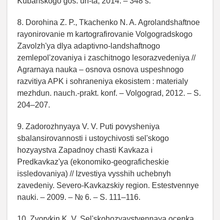
Kubanskogo gos. un-ta, 2014. – 348 s.
8. Dorohina Z. P., Tkachenko N. A. Agrolandshaftnoe
rayonirovanie m kartografirovanie Volgogradskogo
Zavolzh'ya dlya adaptivno-landshaftnogo
zemlepol'zovaniya i zaschitnogo lesorazvedeniya //
Agrarnaya nauka – osnova osnova uspeshnogo
razvitiya APK i sohraneniya ekosistem : materialy
mezhdun. nauch.-prakt. konf. – Volgograd, 2012. – S.
204–207.
9. Zadorozhnyaya V. V. Puti povysheniya
sbalansirovannosti i ustoychivosti sel'skogo
hozyaystva Zapadnoy chasti Kavkaza i
Predkavkaz'ya (ekonomiko-geograficheskie
issledovaniya) // Izvestiya vysshih uchebnyh
zavedeniy. Severo-Kavkazskiy region. Estestvennye
nauki. – 2009. – № 6. – S. 111–116.
10. Zvorykin K. V. Sel'skohozyaystvennaya ocenka