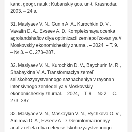
kand. geogr. nauk ; Kubanskiy gos. un-t. Krasnodar.
2003. – 24 s.
31. Maslyaev V. N., Gunin A. A., Kurochkin D. V.,
Vavalin D. A., Evseev A. D. Kompleksnaya ocenka
agrolandshaftov dlya optimizacii zemlepol'zovaniya //
Moskovskiy ekonomicheskiy zhurnal. – 2024. – T. 9.
– № 3. – C. 273–287.
32. Maslyaev V. N., Kurochkin D. V., Baychurin M. R.,
Shabaykina V. A. Transformaciya zemel'
sel'skohozyaystvennogo naznacheniya v rayonah
intensivnogo zemledeliya // Moskovskiy
ekonomicheskiy zhurnal. – 2024, – T. 9. – № 2. – C.
273–287.
33. Maslyaev V. N., Maskaykin V. N., Rychkova O. V.,
Amirova D. A., Evseev A. D. Geoinformacionnyy
analiz rel'efa dlya celey sel'skohozyaystvennogo