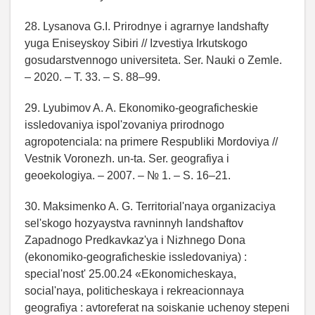
28. Lysanova G.I. Prirodnye i agrarnye landshafty
yuga Eniseyskoy Sibiri // Izvestiya Irkutskogo
gosudarstvennogo universiteta. Ser. Nauki o Zemle.
– 2020. – T. 33. – S. 88–99.
29. Lyubimov A. A. Ekonomiko-geograficheskie
issledovaniya ispol'zovaniya prirodnogo
agropotenciala: na primere Respubliki Mordoviya //
Vestnik Voronezh. un-ta. Ser. geografiya i
geoekologiya. – 2007. – № 1. – S. 16–21.
30. Maksimenko A. G. Territorial'naya organizaciya
sel'skogo hozyaystva ravninnyh landshaftov
Zapadnogo Predkavkaz'ya i Nizhnego Dona
(ekonomiko-geograficheskie issledovaniya) :
special'nost' 25.00.24 «Ekonomicheskaya,
social'naya, politicheskaya i rekreacionnaya
geografiya : avtoreferat na soiskanie uchenoy stepeni