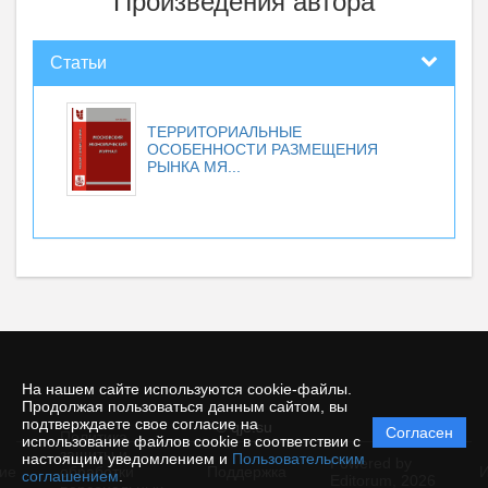
Произведения автора
Статьи
ТЕРРИТОРИАЛЬНЫЕ
ОСОБЕННОСТИ РАЗМЕЩЕНИЯ
РЫНКА МЯ...
На нашем сайте используются cookie-файлы.
Продолжая пользоваться данным сайтом, вы
подтверждаете свое согласие на
© qje.su
Согласен
Политика
использование файлов cookie в соответствии с
защиты и
настоящим уведомлением и
Пользовательским
Powered by
ие
обработки
Поддержка
И
соглашением
.
Editorum,
2026