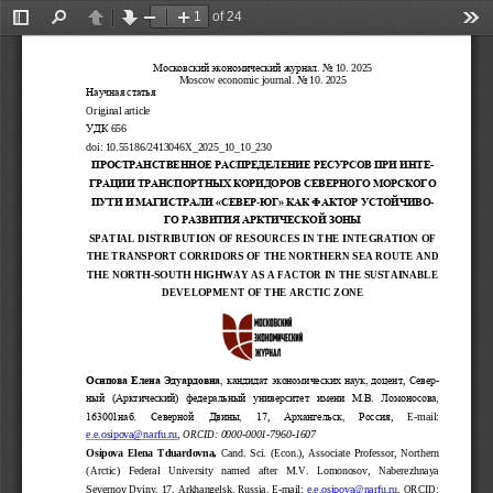
of 24
Toggle
Find
Previous
Next
Zoom
Zoom
Too
Sidebar
Out
In
Московский экономический журнал
. No 
10
. 202
5
Moscow economic journal
. No 
10
.
202
5
Научная статья
Original article
УДК
656
doi
:
10.55186/2413046X_2025_10_10_230
ПРОСТРАНСТВЕ
ННОЕ РАСПРЕДЕЛЕНИЕ РЕСУРСОВ ПРИ 
ИНТ
Е-
ГРАЦИ
И
ТРАНСПОР
Т
НЫХ КОРИДОРОВ СЕВЕРНОГО
МОРСКОГО 
ПУТИ И МАГИСТРАЛИ «СЕВЕР
-
ЮГ» КАК ФАКТОР УСТОЙЧИВ
О-
ГО РАЗВИТИЯ АРКТИЧЕСКОЙ ЗОНЫ
SPATIAL DISTRIBUTION OF RESOURCES IN THE INTEGRATION OF 
THE TRANSPORT CORRIDORS OF THE NORTHERN SEA ROUTE AND 
THE NORTH
-
SOUTH HIGHWAY AS A FACTOR IN THE SUSTAINABLE 
DEVELOPMENT OF THE 
ARCTIC ZONE
Осипова
Елена Эдуардовна
, кандидат экономических наук, доцент
, 
Севе
р-
ный  (Арктический)  федеральный  университет  имени  М.В.  Ломоносова, 
163001наб.   Северной   Двины,   17
, 
Архангельск,   Россия
, 
E
-
mail
: 
e
.
e
.
osipova
@
narfu
.
ru
, 
ORCID
:
0000
-
0001
-
7960
-
1607
Osipova  Elena  Tduardovna
,
Cand.  Sci.  (Econ.),  Associate  Professor
, 
Northern 
(Arctic)   Federal   University   named   after   M.V.   Lomonosov,   Naberezhnaya 
Severnoy Dviny, 17, Arkhangelsk, Russia
, 
E
-
mail
:
e.e.osipova@narfu.ru
, ORCID: 