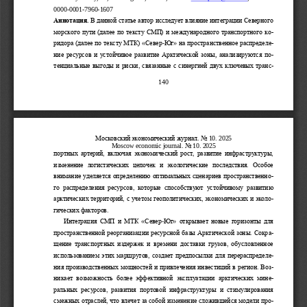
0000
-
0001
-
7960
-
1607
Аннотация.
В данной статье автор
исследует влияние интеграции Северного 
морского пути (далее по тексту СМП) и международного транспортного к
о-
ридора (далее по тексту 
МТК) 
«
Север
-
Юг
» 
на пространственное распредел
е-
ние ресурсов и устойчивое развитие Арктической зоны
,
анализируются п
о-
тенциальные выгоды и риски, связанные с синергией двух ключевых тран
с-
140
Московский экономический журнал
. No 
10
. 202
5
Moscow economic journal
. No 
10
.
202
5
портных артерий, включая экономический рост, развитие инфраструктуры, 
из
менение  логистических  цепочек  и  экологические  последствия.  Особое 
внимание уделяется определению оптимальных сценариев пространственн
о-
го  распределения  ресурсов,  которые  способствуют  устойчивому  развитию 
арктических территорий, с учетом геополитических, эко
номических и экол
о-
гических факторов. 
Интеграция СМП и МТК 
«
Север
-
Юг
»
открывает новые горизонты для 
пространственной реорганизации ресурсной базы Арктической зоны. Сокр
а-
щение  транспортных  издержек и  времени доставки  грузов,  обусловленное 
использованием эти
х маршрутов, создает предпосылки для перераспредел
е-
ния производственных мощностей и привлечения инвестиций в регион. Во
з-
никает  возможность  более  эффективной  эксплуатации  арктических  мин
е-
ральных  ресурсов,  развития  портовой  инфраструктуры  и  стимулирования 
см
ежных отраслей, что влечет за собой изменение сложившейся модели пр
о-