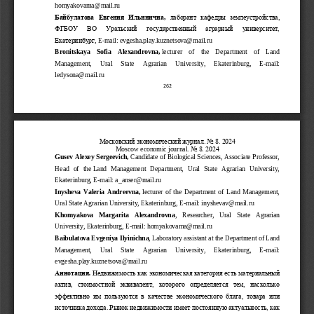
homyakovama@mail.ru
Байбулатова  Евгения  Ильинична
лаборант 
кафедры  землеустройства, 
,
ФГБОУ   ВО
Уральский   государственный   аграрный   университет, 
Екатеринбург
,
E
-
mail: 
evgesha.play.kuznetsova@mail.ru
Bronitskaya    Sofia    Alexandrovna,
lecturer    of    the    Department    of    Land 
Management
, 
Ural 
State 
Agrarian 
University, 
Ekaterinburg,
E
-
mail: 
ledysona@mail.ru
262
Московский экономический журнал
. No 8. 2024
Moscow economic journal
. No 8. 2024
Gusev Alexey Sergeevich,
Candidate of Biological Sciences, Associate Professor, 
Head  of  the
Land  Management  Department,  Ural  State  Agrarian  University, 
Ekaterinburg,
E
-
mail: 
a_anser@mail.ru
Inysheva
Valeria  Andreevna,
lecturer  of  the  Department  of  Land  Management, 
Ural State Agrarian University, 
Ekaterinburg,
E
-
mail: 
inyshevav@mail.ru
Khomyakova   Margarita   Alexandrovna
,   Researcher,   Ural   State   Agrarian 
University, 
Ekaterinburg,
E
-
mail: 
homyakovama@mail.ru
Baibulatova Evgeniya Ilyinichna
, Laboratory assistant at the Department of Land 
Management, 
Ural 
State 
Agrarian 
University, 
Ekaterinburg,
E
-
mail: 
evgesha.play.kuznetsova@mail.ru
Аннотация
.
Недвижимость как экономическая категория
есть материальный 
актив,  стоимостной  эквивалент,  которого  определяется  тем,  насколько 
эффективно  им  пользуются  в  качестве  экономического  блага,  товара  или 
источника дохода. Рынок недвижимости имеет постоянную актуальность, как 