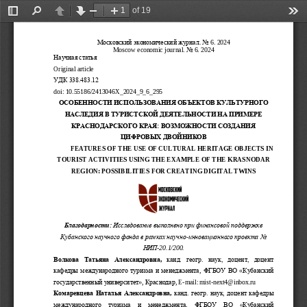
of 19
Toggle
Find
Previous
Next
Zoom
Zoom
Too
Sidebar
Out
In
Московский экономический журнал
. No 
6
. 202
4
Moscow economic journal
. No 
6
. 202
4
Научная
статья
Original
article
УДК 338.483.12
doi
:
10.55186/2413046X_2024_9_6_295
ОСОБЕННОСТИ ИСПОЛЬЗОВАНИЯ ОБЪЕКТОВ КУЛЬТУРНОГО 
НАСЛЕДИЯ В ТУРИС
ТСКОЙ ДЕЯТЕЛЬНОСТИ НА ПРИМЕРЕ 
КРАСНОДАРСКОГО КРАЯ: ВОЗМОЖНОСТИ СОЗДАНИЯ 
ЦИФРОВЫХ ДВОЙНИКОВ
FEATURES OF THE USE OF CULTURAL HERITAGE OBJECTS IN 
TOURIST ACTIVITIES USING 
THE EXAMPLE OF THE KRASNODAR 
REGION: POSSIBILITIES FOR CREATING DIGITAL TWINS
Благодарности:
Исследование выполнено при финансовой поддержке 
Кубанского научного фонда в рамках научно
-
инновационного проекта No 
НИП
-
20.1/200.
Волкова  Т
атьяна 
А
лександровна
, 
к
анд
.
геогр
.
наук,  доцент,  доцент 
кафедры международного туризма и менеджмента
ФГБОУ ВО «Кубанский 
,
государственный университет»
Краснодар
, 
,
E
-
mail:
mist
-
next4@inbox.ru
Комаревцева Н
аталья Александровна
, 
канд. геогр. наук,
доцент кафедры 
международного  туризма  и  менеджмента
,
ФГБОУ  ВО  «Кубанский 