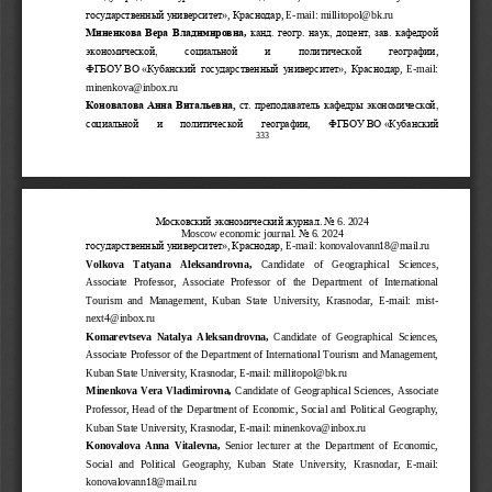
государственный университет»
,
Краснодар
,
E
-
mail:
millitopol
@
bk
.
ru
Миненкова В
ера 
В
ладимировна
,
канд. геогр. наук
, доцент,
зав. кафедрой 
экономической,    соци
альной    и    политической    географии
,
ФГБОУ
ВО
«
Кубанский государственный университет»
, 
Краснодар
,
E
-
mail: 
minenkova@inbox.ru
Коновалова А
нна Витальевна,
с
т. преподаватель кафедры экономической, 
социальной   и   политической   географии
,
ФГБОУ
ВО
«Кубанский 
333
Московский экономический журнал
. No 
6
. 202
4
Moscow economic journal
. No 
6
. 202
4
государственный университет»
,
Краснодар
,
E
-
mail: 
konovalovann18@mail.ru
Volkova    Tatyana    Aleksandrovna,
Candidate    of    Geographical    Sciences, 
Associate   Professor,   Associate   Professor   of   the   Department   of   International 
Tourism  and  Management,  Kuban  State  University,  Krasnodar,  E
-
mail:  mist
-
next4@inbox.ru
Komarevtseva  Natalya  Aleksandrovna,
Candidate  of  Geographical  Sciences, 
Associate Professor o
f the Department of International Tourism and Management, 
Kuban State University, Krasnodar, E
-
mail: millitopol@bk.ru
Minenkova  Vera  Vladimirovna,
Candidate  of  Geographical  Sciences,  Associate 
Professor,  Head  of  the  Department  of  Economic,  Social  and  Political  Geography, 
Kuban State U
niversity, Krasnodar, E
-
mail: minenkova@inbox.ru
Konovalova  Anna  Vitalevna
,
Senior  lecturer  at  the  Department  of  Economic, 
Social  and  Political  Geography,  Kuban  State  University,  Krasnodar,  E
-
mail: 
konovalovann18@mail.ru