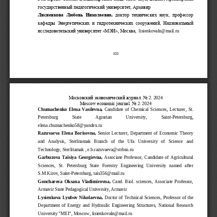
государственный педагогический университет
,
Армавир
Лисиенкова
Любовь  Николаевна
,
доктор 
технических  наук,  профессор 
кафедры  Энергетических  и  гидротехнических  сооружений,  Национальный 
исследовательский университет «МЭИ»
,
М
осква
,
lisienkovaln@mail.ru
102
Московский экономический журнал. No 
2
. 202
4
Moscow economic journal. No 
2
. 20
24
Chumachenko
Elena 
Vasilevna
,
Candidate  of  Chemical  Sciences, 
Lecturer,  St. 
Petersburg 
State 
Agrarian 
University
,
Saint
-
Petersburg
,
elena.chumachenko58@yandex.ru
Razuvaeva
Elena  Borisovna
,
Senior  Lecturer,  Department  of  Economic  Theory 
and   Analysis,   Sterlitamak   Branch   of   the   Ufa   University   of   Science   and 
Technology,
Sterlitamak
,
e.b.razuvaeva@strbsu.
ru
Garbuzova
Taisiya  Georgievna
,
Associate
Professor,  Can
didate  of  Agricultural 
Sciences
,
St.   Petersburg   State   Forestry   Engineering   U
niversity   named   after 
S.M.Kirov
,
Saint
-
Petersburg
,
tais356@mail.ru
Goncharova
Oksana  Vladimirovna
,
Cand. 
Biol.  sciences,  Associate  Professor, 
Armavir State Pedagogical University
,
Armavir
Lysienkova
Lyubov  Nikolaevna
,
Doctor of Technical Sciences, Professor of the 
Department  of  Energy  and  Hydraulic  Engineering  Structures,  National  Research 
University "MEI", 
Moscow
,
lisienkoval
n@mail.ru